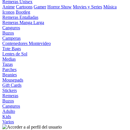
Remeras Unisex
Anime
Cartoons
Gamer
Horror Show
Movies y Series
Música
Iconos
Bootleg
Remeras Entalladas
Remeras Manga Larga
Canguros
Buzos
Camperas
Contenedores Montevideo
Tote Bags
Lentes de Sol
Medias
Tazas
Parches
Beanies
Mousepads
Gift Cards
Stickers
Remeras
Buzos
Canguros
Adulto
Kids
Varios