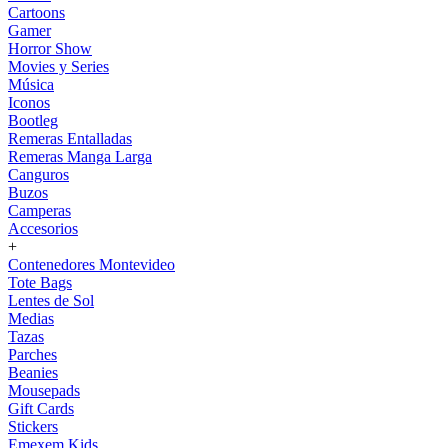
Cartoons
Gamer
Horror Show
Movies y Series
Música
Iconos
Bootleg
Remeras Entalladas
Remeras Manga Larga
Canguros
Buzos
Camperas
Accesorios
+
Contenedores Montevideo
Tote Bags
Lentes de Sol
Medias
Tazas
Parches
Beanies
Mousepads
Gift Cards
Stickers
Emexem Kids