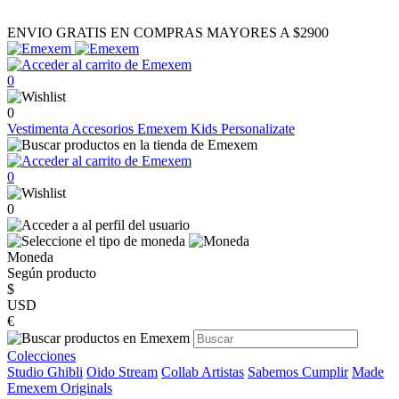
ENVIO GRATIS EN COMPRAS MAYORES A $2900
0
0
Vestimenta
Accesorios
Emexem Kids
Personalizate
0
0
Moneda
Según producto
$
USD
€
Colecciones
Studio Ghibli
Oido Stream
Collab Artistas
Sabemos Cumplir
Made
Emexem Originals