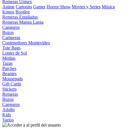
Remeras Unisex
Anime
Cartoons
Gamer
Horror Show
Movies y Series
Música
Iconos
Bootleg
Remeras Entalladas
Remeras Manga Larga
Canguros
Buzos
Camperas
Contenedores Montevideo
Tote Bags
Lentes de Sol
Medias
Tazas
Parches
Beanies
Mousepads
Gift Cards
Stickers
Remeras
Buzos
Canguros
Adulto
Kids
Varios