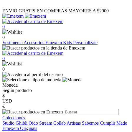
ENVIO GRATIS EN COMPRAS MAYORES A $2900
0
0
Vestimenta
Accesorios
Emexem Kids
Personalizate
0
0
Moneda
Según producto
$
USD
€
Colecciones
Studio Ghibli
Oido Stream
Collab Artistas
Sabemos Cumplir
Made
Emexem Originals