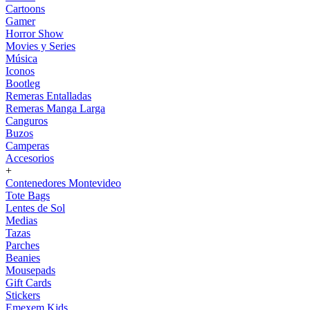
Cartoons
Gamer
Horror Show
Movies y Series
Música
Iconos
Bootleg
Remeras Entalladas
Remeras Manga Larga
Canguros
Buzos
Camperas
Accesorios
+
Contenedores Montevideo
Tote Bags
Lentes de Sol
Medias
Tazas
Parches
Beanies
Mousepads
Gift Cards
Stickers
Emexem Kids