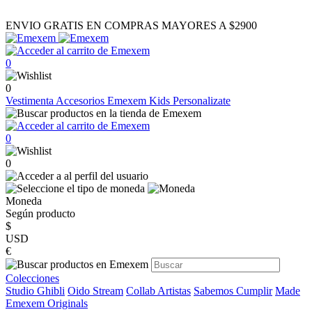
ENVIO GRATIS EN COMPRAS MAYORES A $2900
0
0
Vestimenta
Accesorios
Emexem Kids
Personalizate
0
0
Moneda
Según producto
$
USD
€
Colecciones
Studio Ghibli
Oido Stream
Collab Artistas
Sabemos Cumplir
Made
Emexem Originals