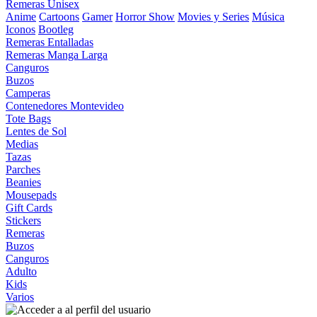
Remeras Unisex
Anime
Cartoons
Gamer
Horror Show
Movies y Series
Música
Iconos
Bootleg
Remeras Entalladas
Remeras Manga Larga
Canguros
Buzos
Camperas
Contenedores Montevideo
Tote Bags
Lentes de Sol
Medias
Tazas
Parches
Beanies
Mousepads
Gift Cards
Stickers
Remeras
Buzos
Canguros
Adulto
Kids
Varios