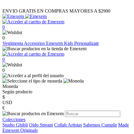
ENVIO GRATIS EN COMPRAS MAYORES A $2900
0
0
Vestimenta
Accesorios
Emexem Kids
Personalizate
0
0
Moneda
Según producto
$
USD
€
Colecciones
Studio Ghibli
Oido Stream
Collab Artistas
Sabemos Cumplir
Made
Emexem Originals