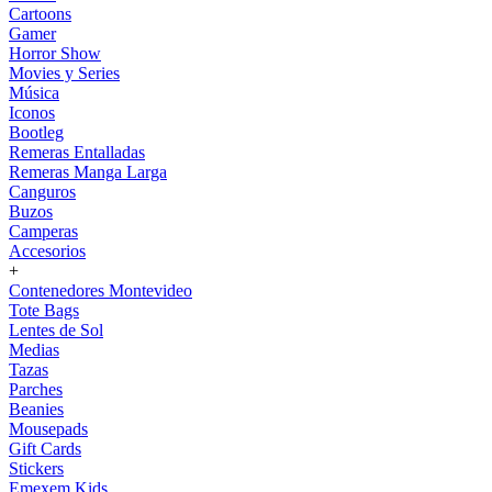
Cartoons
Gamer
Horror Show
Movies y Series
Música
Iconos
Bootleg
Remeras Entalladas
Remeras Manga Larga
Canguros
Buzos
Camperas
Accesorios
+
Contenedores Montevideo
Tote Bags
Lentes de Sol
Medias
Tazas
Parches
Beanies
Mousepads
Gift Cards
Stickers
Emexem Kids