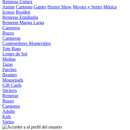
Remeras Unisex
Anime
Cartoons
Gamer
Horror Show
Movies y Series
Música
Iconos
Bootleg
Remeras Entalladas
Remeras Manga Larga
Canguros
Buzos
Camperas
Contenedores Montevideo
Tote Bags
Lentes de Sol
Medias
Tazas
Parches
Beanies
Mousepads
Gift Cards
Stickers
Remeras
Buzos
Canguros
Adulto
Kids
Varios