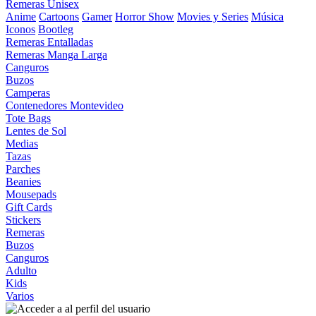
Remeras Unisex
Anime
Cartoons
Gamer
Horror Show
Movies y Series
Música
Iconos
Bootleg
Remeras Entalladas
Remeras Manga Larga
Canguros
Buzos
Camperas
Contenedores Montevideo
Tote Bags
Lentes de Sol
Medias
Tazas
Parches
Beanies
Mousepads
Gift Cards
Stickers
Remeras
Buzos
Canguros
Adulto
Kids
Varios