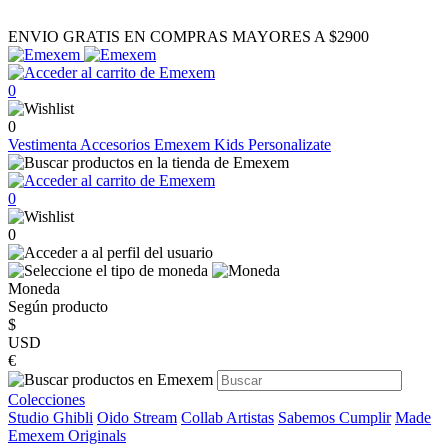
ENVIO GRATIS EN COMPRAS MAYORES A $2900
0
0
Vestimenta
Accesorios
Emexem Kids
Personalizate
0
0
Moneda
Según producto
$
USD
€
Colecciones
Studio Ghibli
Oido Stream
Collab Artistas
Sabemos Cumplir
Made
Emexem Originals