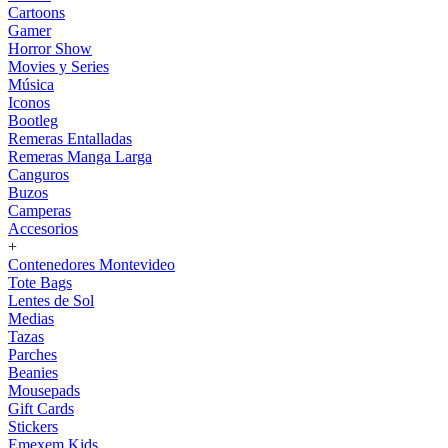
Cartoons
Gamer
Horror Show
Movies y Series
Música
Iconos
Bootleg
Remeras Entalladas
Remeras Manga Larga
Canguros
Buzos
Camperas
Accesorios
+
Contenedores Montevideo
Tote Bags
Lentes de Sol
Medias
Tazas
Parches
Beanies
Mousepads
Gift Cards
Stickers
Emexem Kids