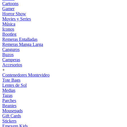
Cartoons
Gamer
Horror Show
Movies y Series
Música
Iconos
Bootleg
Remeras Entalladas
Remeras Manga Larga
Canguros
Buzos
Camperas
Accesorios
+
Contenedores Montevideo
Tote Bags
Lentes de Sol
Medias
Tazas
Parches
Beanies
Mousepads
Gift Cards
Stickers
Emexem Kids