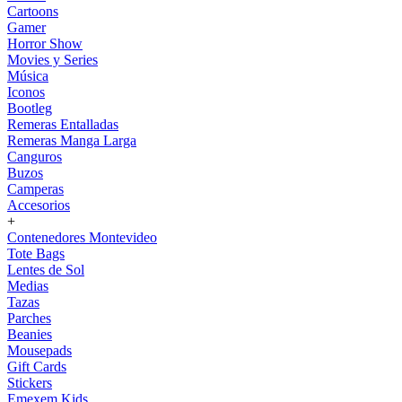
Cartoons
Gamer
Horror Show
Movies y Series
Música
Iconos
Bootleg
Remeras Entalladas
Remeras Manga Larga
Canguros
Buzos
Camperas
Accesorios
+
Contenedores Montevideo
Tote Bags
Lentes de Sol
Medias
Tazas
Parches
Beanies
Mousepads
Gift Cards
Stickers
Emexem Kids