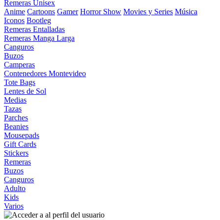
Remeras Unisex
Anime
Cartoons
Gamer
Horror Show
Movies y Series
Música
Iconos
Bootleg
Remeras Entalladas
Remeras Manga Larga
Canguros
Buzos
Camperas
Contenedores Montevideo
Tote Bags
Lentes de Sol
Medias
Tazas
Parches
Beanies
Mousepads
Gift Cards
Stickers
Remeras
Buzos
Canguros
Adulto
Kids
Varios