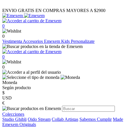
ENVIO GRATIS EN COMPRAS MAYORES A $2900
0
0
Vestimenta
Accesorios
Emexem Kids
Personalizate
0
0
Moneda
Según producto
$
USD
€
Colecciones
Studio Ghibli
Oido Stream
Collab Artistas
Sabemos Cumplir
Made
Emexem Originals