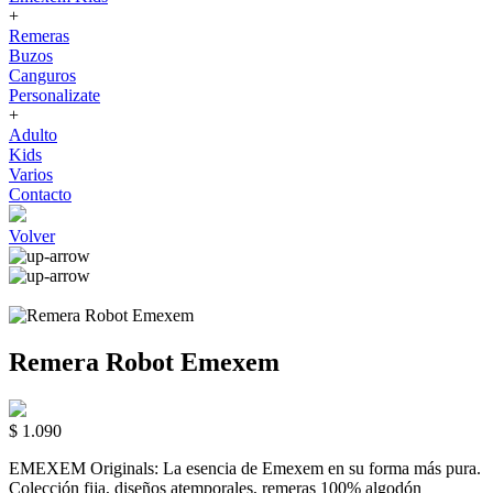
+
Remeras
Buzos
Canguros
Personalizate
+
Adulto
Kids
Varios
Contacto
Volver
Remera Robot Emexem
$ 1.090
EMEXEM Originals: La esencia de Emexem en su forma más pura.
Colección fija, diseños atemporales, remeras 100% algodón