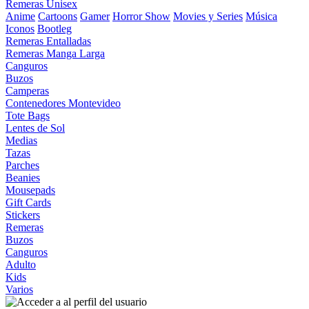
Remeras Unisex
Anime
Cartoons
Gamer
Horror Show
Movies y Series
Música
Iconos
Bootleg
Remeras Entalladas
Remeras Manga Larga
Canguros
Buzos
Camperas
Contenedores Montevideo
Tote Bags
Lentes de Sol
Medias
Tazas
Parches
Beanies
Mousepads
Gift Cards
Stickers
Remeras
Buzos
Canguros
Adulto
Kids
Varios