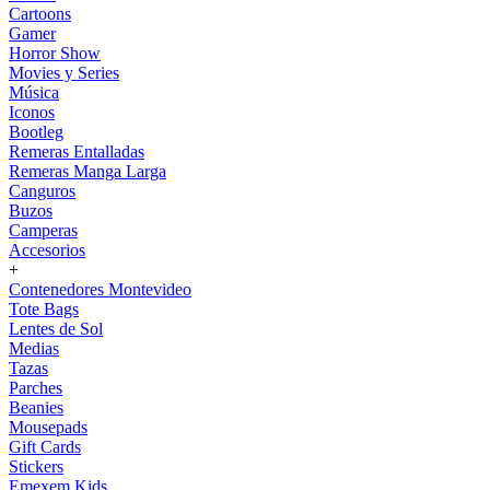
Cartoons
Gamer
Horror Show
Movies y Series
Música
Iconos
Bootleg
Remeras Entalladas
Remeras Manga Larga
Canguros
Buzos
Camperas
Accesorios
+
Contenedores Montevideo
Tote Bags
Lentes de Sol
Medias
Tazas
Parches
Beanies
Mousepads
Gift Cards
Stickers
Emexem Kids