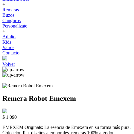
+
Remeras
Buzos
Canguros
Personalizate
+
Adulto
Kids
Varios
Contacto
Volver
Remera Robot Emexem
$ 1.090
EMEXEM Originals: La esencia de Emexem en su forma más pura.
Colección fija, diseños atemporales, remeras 100% algodón