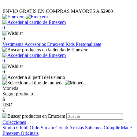
ENVIO GRATIS EN COMPRAS MAYORES A $2900
0
0
Vestimenta
Accesorios
Emexem Kids
Personalizate
0
0
Moneda
Según producto
$
USD
€
Colecciones
Studio Ghibli
Oido Stream
Collab Artistas
Sabemos Cumplir
Made
Emexem Originals