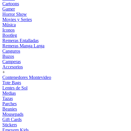
Cartoons
Gamer
Horror Show
Movies y Series
Música
Iconos
Bootleg
Remeras Entalladas
Remeras Manga Larga
Canguros
Buzos
Camperas
Accesorios
+
Contenedores Montevideo
Tote Bags
Lentes de Sol
Medias
Tazas
Parches
Beanies
Mousepads
Gift Cards
Stickers
Emexem Kids