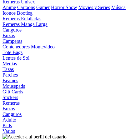
Remeras Unisex
Anime
Cartoons
Gamer
Horror Show
Movies y Series
Música
Iconos
Bootleg
Remeras Entalladas
Remeras Manga Larga
Canguros
Buzos
Camperas
Contenedores Montevideo
Tote Bags
Lentes de Sol
Medias
Tazas
Parches
Beanies
Mousepads
Gift Cards
Stickers
Remeras
Buzos
Canguros
Adulto
Kids
Varios