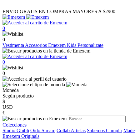
ENVIO GRATIS EN COMPRAS MAYORES A $2900
0
0
Vestimenta
Accesorios
Emexem Kids
Personalizate
0
0
Moneda
Según producto
$
USD
€
Colecciones
Studio Ghibli
Oido Stream
Collab Artistas
Sabemos Cumplir
Made
Emexem Originals