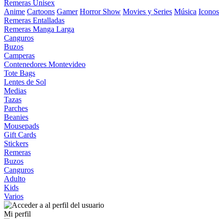
Remeras Unisex
Anime
Cartoons
Gamer
Horror Show
Movies y Series
Música
Iconos
Remeras Entalladas
Remeras Manga Larga
Canguros
Buzos
Camperas
Contenedores Montevideo
Tote Bags
Lentes de Sol
Medias
Tazas
Parches
Beanies
Mousepads
Gift Cards
Stickers
Remeras
Buzos
Canguros
Adulto
Kids
Varios
Mi perfil