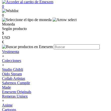
0
0
Moneda
Según producto
$
USD
€
Vestimenta
+
Colecciones
+
Studio Ghibli
Oido Stream
Collab Artistas
Sabemos Cumplir
Made
Emexem Originals
Remeras Unisex
+
Anime
Cartoons