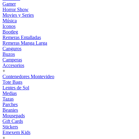
Gamer
Horror Show
Movies y Series
Música
Iconos
Bootleg
Remeras Entalladas
Remeras Manga Larga
Canguros
Buzos
Camperas
Accesorios
+
Contenedores Montevideo
Tote Bags
Lentes de Sol
Medias
Tazas
Parches
Beanies
Mousepads
Gift Cards
Stickers
Emexem Kids
+