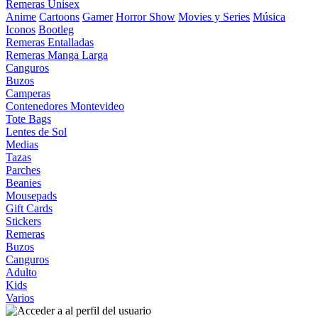
Remeras Unisex
Anime
Cartoons
Gamer
Horror Show
Movies y Series
Música
Iconos
Bootleg
Remeras Entalladas
Remeras Manga Larga
Canguros
Buzos
Camperas
Contenedores Montevideo
Tote Bags
Lentes de Sol
Medias
Tazas
Parches
Beanies
Mousepads
Gift Cards
Stickers
Remeras
Buzos
Canguros
Adulto
Kids
Varios