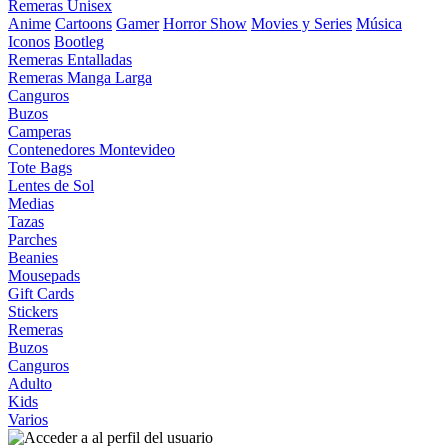
Remeras Unisex
Anime
Cartoons
Gamer
Horror Show
Movies y Series
Música
Iconos
Bootleg
Remeras Entalladas
Remeras Manga Larga
Canguros
Buzos
Camperas
Contenedores Montevideo
Tote Bags
Lentes de Sol
Medias
Tazas
Parches
Beanies
Mousepads
Gift Cards
Stickers
Remeras
Buzos
Canguros
Adulto
Kids
Varios