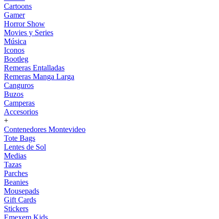
Cartoons
Gamer
Horror Show
Movies y Series
Música
Iconos
Bootleg
Remeras Entalladas
Remeras Manga Larga
Canguros
Buzos
Camperas
Accesorios
+
Contenedores Montevideo
Tote Bags
Lentes de Sol
Medias
Tazas
Parches
Beanies
Mousepads
Gift Cards
Stickers
Emexem Kids