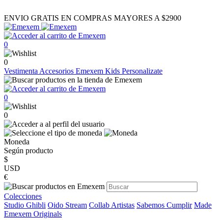
ENVIO GRATIS EN COMPRAS MAYORES A $2900
0
0
Vestimenta
Accesorios
Emexem Kids
Personalizate
0
0
Moneda
Según producto
$
USD
€
Colecciones
Studio Ghibli
Oido Stream
Collab Artistas
Sabemos Cumplir
Made
Emexem Originals