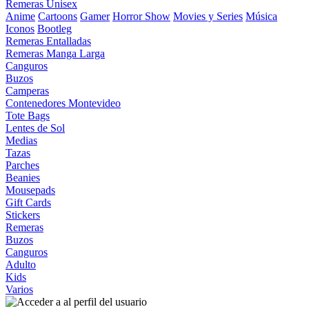
Remeras Unisex
Anime
Cartoons
Gamer
Horror Show
Movies y Series
Música
Iconos
Bootleg
Remeras Entalladas
Remeras Manga Larga
Canguros
Buzos
Camperas
Contenedores Montevideo
Tote Bags
Lentes de Sol
Medias
Tazas
Parches
Beanies
Mousepads
Gift Cards
Stickers
Remeras
Buzos
Canguros
Adulto
Kids
Varios