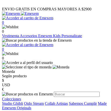
ENVIO GRATIS EN COMPRAS MAYORES A $2900
0
0
Vestimenta
Accesorios
Emexem Kids
Personalizate
0
0
Moneda
Según producto
$
USD
€
Colecciones
Studio Ghibli
Oido Stream
Collab Artistas
Sabemos Cumplir
Made
Emexem Originals