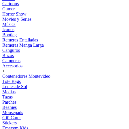
Cartoons
Gamer
Horror Show
Movies y Series
Música
Iconos
Bootleg
Remeras Entalladas
Remeras Manga Larga
Canguros
Buzos
Camperas
Accesorios
+
Contenedores Montevideo
Tote Bags
Lentes de Sol
Medias
Tazas
Parches
Beanies
Mousepads
Gift Cards
Stickers
Emexem Kids