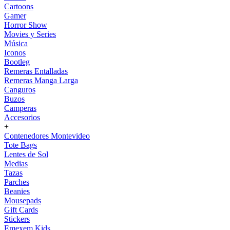
Cartoons
Gamer
Horror Show
Movies y Series
Música
Iconos
Bootleg
Remeras Entalladas
Remeras Manga Larga
Canguros
Buzos
Camperas
Accesorios
+
Contenedores Montevideo
Tote Bags
Lentes de Sol
Medias
Tazas
Parches
Beanies
Mousepads
Gift Cards
Stickers
Emexem Kids