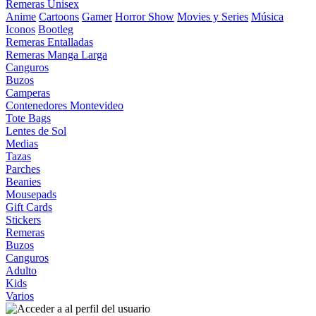
Remeras Unisex
Anime
Cartoons
Gamer
Horror Show
Movies y Series
Música
Iconos
Bootleg
Remeras Entalladas
Remeras Manga Larga
Canguros
Buzos
Camperas
Contenedores Montevideo
Tote Bags
Lentes de Sol
Medias
Tazas
Parches
Beanies
Mousepads
Gift Cards
Stickers
Remeras
Buzos
Canguros
Adulto
Kids
Varios