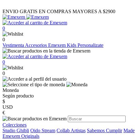
ENVIO GRATIS EN COMPRAS MAYORES A $2900
0
0
Vestimenta
Accesorios
Emexem Kids
Personalizate
0
0
Moneda
Según producto
$
USD
€
Colecciones
Studio Ghibli
Oido Stream
Collab Artistas
Sabemos Cumplir
Made
Emexem Originals