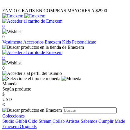
ENVIO GRATIS EN COMPRAS MAYORES A $2900
0
0
Vestimenta
Accesorios
Emexem Kids
Personalizate
0
0
Moneda
Según producto
$
USD
€
Colecciones
Studio Ghibli
Oido Stream
Collab Artistas
Sabemos Cumplir
Made
Emexem Originals