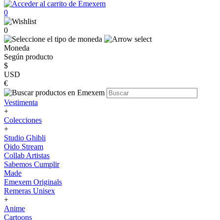
0
0
Moneda
Según producto
$
USD
€
Vestimenta
+
Colecciones
+
Studio Ghibli
Oido Stream
Collab Artistas
Sabemos Cumplir
Made
Emexem Originals
Remeras Unisex
+
Anime
Cartoons