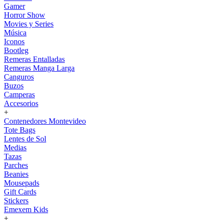
Gamer
Horror Show
Movies y Series
Música
Iconos
Bootleg
Remeras Entalladas
Remeras Manga Larga
Canguros
Buzos
Camperas
Accesorios
+
Contenedores Montevideo
Tote Bags
Lentes de Sol
Medias
Tazas
Parches
Beanies
Mousepads
Gift Cards
Stickers
Emexem Kids
+