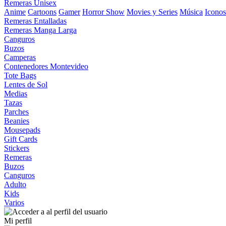
Remeras Unisex
Anime
Cartoons
Gamer
Horror Show
Movies y Series
Música
Iconos
Remeras Entalladas
Remeras Manga Larga
Canguros
Buzos
Camperas
Contenedores Montevideo
Tote Bags
Lentes de Sol
Medias
Tazas
Parches
Beanies
Mousepads
Gift Cards
Stickers
Remeras
Buzos
Canguros
Adulto
Kids
Varios
Mi perfil