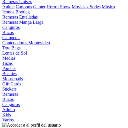
Remeras Unisex
Anime
Cartoons
Gamer
Horror Show
Movies y Series
Música
Iconos
Bootleg
Remeras Entalladas
Remeras Manga Larga
Canguros
Buzos
Camperas
Contenedores Montevideo
Tote Bags
Lentes de Sol
Medias
Tazas
Parches
Beanies
Mousepads
Gift Cards
Stickers
Remeras
Buzos
Canguros
Adulto
Kids
Varios