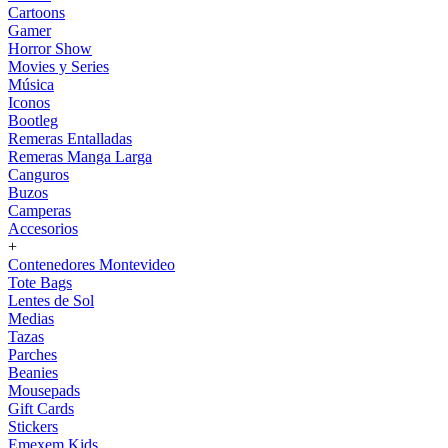
Cartoons
Gamer
Horror Show
Movies y Series
Música
Iconos
Bootleg
Remeras Entalladas
Remeras Manga Larga
Canguros
Buzos
Camperas
Accesorios
+
Contenedores Montevideo
Tote Bags
Lentes de Sol
Medias
Tazas
Parches
Beanies
Mousepads
Gift Cards
Stickers
Emexem Kids