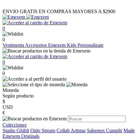
ENVIO GRATIS EN COMPRAS MAYORES A $2900
0
0
Vestimenta
Accesorios
Emexem Kids
Personalizate
0
0
Moneda
Según producto
$
USD
€
Colecciones
Studio Ghibli
Oido Stream
Collab Artistas
Sabemos Cumplir
Made
Emexem Originals