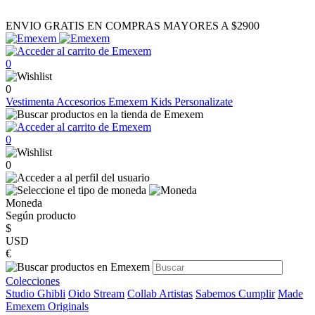
ENVIO GRATIS EN COMPRAS MAYORES A $2900
0
0
Vestimenta
Accesorios
Emexem Kids
Personalizate
0
0
Moneda
Según producto
$
USD
€
Colecciones
Studio Ghibli
Oido Stream
Collab Artistas
Sabemos Cumplir
Made
Emexem Originals