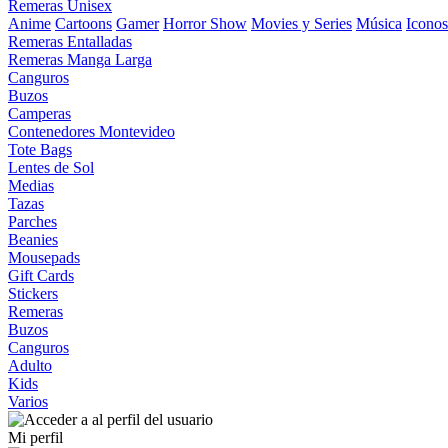
Remeras Unisex
Anime
Cartoons
Gamer
Horror Show
Movies y Series
Música
Iconos
Remeras Entalladas
Remeras Manga Larga
Canguros
Buzos
Camperas
Contenedores Montevideo
Tote Bags
Lentes de Sol
Medias
Tazas
Parches
Beanies
Mousepads
Gift Cards
Stickers
Remeras
Buzos
Canguros
Adulto
Kids
Varios
Mi perfil