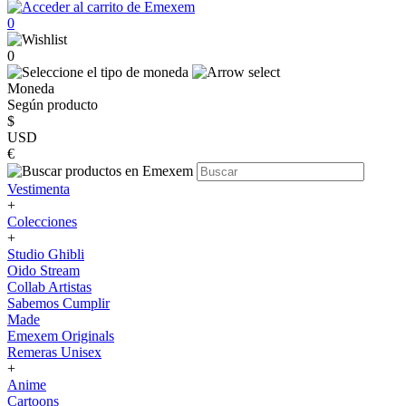
0
0
Moneda
Según producto
$
USD
€
Vestimenta
+
Colecciones
+
Studio Ghibli
Oido Stream
Collab Artistas
Sabemos Cumplir
Made
Emexem Originals
Remeras Unisex
+
Anime
Cartoons