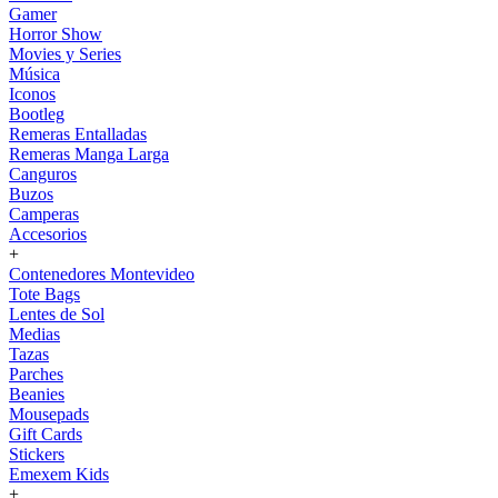
Gamer
Horror Show
Movies y Series
Música
Iconos
Bootleg
Remeras Entalladas
Remeras Manga Larga
Canguros
Buzos
Camperas
Accesorios
+
Contenedores Montevideo
Tote Bags
Lentes de Sol
Medias
Tazas
Parches
Beanies
Mousepads
Gift Cards
Stickers
Emexem Kids
+