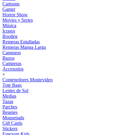
Cartoons
Gamer
Horror Show
Movies y Series
Música
Iconos
Bootleg
Remeras Entalladas
Remeras Manga Larga
Canguros
Buzos
Camperas
Accesorios
+
Contenedores Montevideo
Tote Bags
Lentes de Sol
Medias
Tazas
Parches
Beanies
Mousepads
Gift Cards
Stickers
Emexem Kids