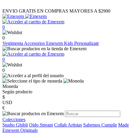
ENVIO GRATIS EN COMPRAS MAYORES A $2900
0
0
Vestimenta
Accesorios
Emexem Kids
Personalizate
0
0
Moneda
Según producto
$
USD
€
Colecciones
Studio Ghibli
Oido Stream
Collab Artistas
Sabemos Cumplir
Made
Emexem Originals