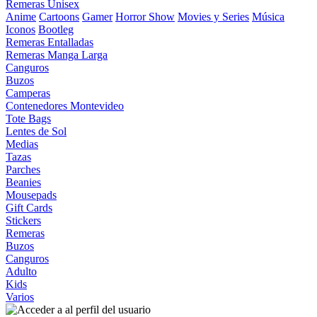
Remeras Unisex
Anime
Cartoons
Gamer
Horror Show
Movies y Series
Música
Iconos
Bootleg
Remeras Entalladas
Remeras Manga Larga
Canguros
Buzos
Camperas
Contenedores Montevideo
Tote Bags
Lentes de Sol
Medias
Tazas
Parches
Beanies
Mousepads
Gift Cards
Stickers
Remeras
Buzos
Canguros
Adulto
Kids
Varios