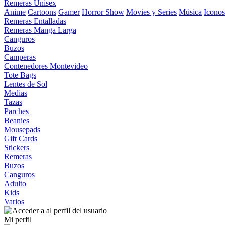
Remeras Unisex
Anime
Cartoons
Gamer
Horror Show
Movies y Series
Música
Iconos
Remeras Entalladas
Remeras Manga Larga
Canguros
Buzos
Camperas
Contenedores Montevideo
Tote Bags
Lentes de Sol
Medias
Tazas
Parches
Beanies
Mousepads
Gift Cards
Stickers
Remeras
Buzos
Canguros
Adulto
Kids
Varios
Mi perfil