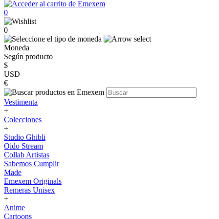
0
0
Moneda
Según producto
$
USD
€
Vestimenta
+
Colecciones
+
Studio Ghibli
Oido Stream
Collab Artistas
Sabemos Cumplir
Made
Emexem Originals
Remeras Unisex
+
Anime
Cartoons