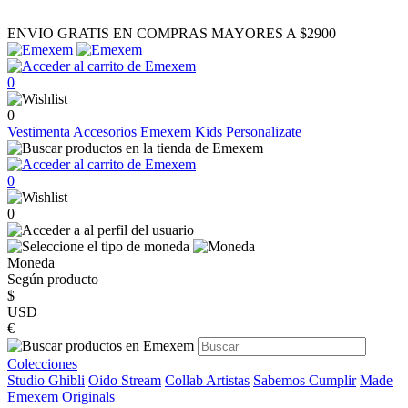
ENVIO GRATIS EN COMPRAS MAYORES A $2900
0
0
Vestimenta
Accesorios
Emexem Kids
Personalizate
0
0
Moneda
Según producto
$
USD
€
Colecciones
Studio Ghibli
Oido Stream
Collab Artistas
Sabemos Cumplir
Made
Emexem Originals