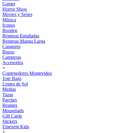
Gamer
Horror Show
Movies y Series
Música
Iconos
Bootleg
Remeras Entalladas
Remeras Manga Larga
Canguros
Buzos
Camperas
Accesorios
+
Contenedores Montevideo
Tote Bags
Lentes de Sol
Medias
Tazas
Parches
Beanies
Mousepads
Gift Cards
Stickers
Emexem Kids
+