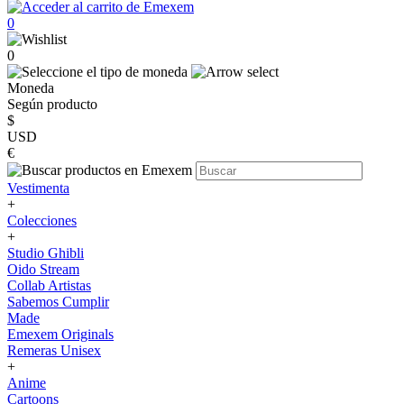
0
0
Moneda
Según producto
$
USD
€
Vestimenta
+
Colecciones
+
Studio Ghibli
Oido Stream
Collab Artistas
Sabemos Cumplir
Made
Emexem Originals
Remeras Unisex
+
Anime
Cartoons