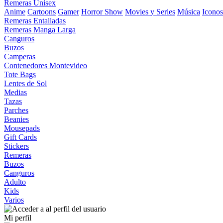
Remeras Unisex
Anime
Cartoons
Gamer
Horror Show
Movies y Series
Música
Iconos
Remeras Entalladas
Remeras Manga Larga
Canguros
Buzos
Camperas
Contenedores Montevideo
Tote Bags
Lentes de Sol
Medias
Tazas
Parches
Beanies
Mousepads
Gift Cards
Stickers
Remeras
Buzos
Canguros
Adulto
Kids
Varios
Mi perfil