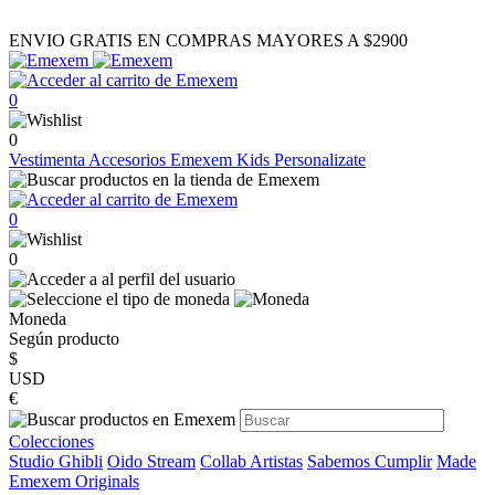
ENVIO GRATIS EN COMPRAS MAYORES A $2900
0
0
Vestimenta
Accesorios
Emexem Kids
Personalizate
0
0
Moneda
Según producto
$
USD
€
Colecciones
Studio Ghibli
Oido Stream
Collab Artistas
Sabemos Cumplir
Made
Emexem Originals