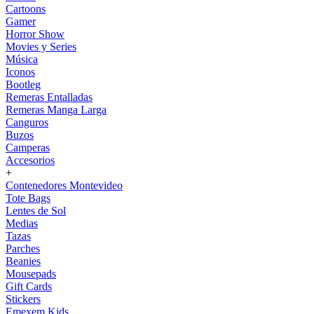
Cartoons
Gamer
Horror Show
Movies y Series
Música
Iconos
Bootleg
Remeras Entalladas
Remeras Manga Larga
Canguros
Buzos
Camperas
Accesorios
+
Contenedores Montevideo
Tote Bags
Lentes de Sol
Medias
Tazas
Parches
Beanies
Mousepads
Gift Cards
Stickers
Emexem Kids