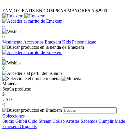
ENVIO GRATIS EN COMPRAS MAYORES A $2900
0
0
Vestimenta
Accesorios
Emexem Kids
Personalizate
0
0
Moneda
Según producto
$
USD
€
Colecciones
Studio Ghibli
Oido Stream
Collab Artistas
Sabemos Cumplir
Made
Emexem Originals