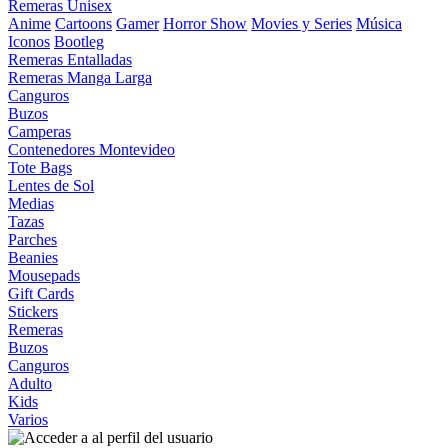
Remeras Unisex
Anime
Cartoons
Gamer
Horror Show
Movies y Series
Música
Iconos
Bootleg
Remeras Entalladas
Remeras Manga Larga
Canguros
Buzos
Camperas
Contenedores Montevideo
Tote Bags
Lentes de Sol
Medias
Tazas
Parches
Beanies
Mousepads
Gift Cards
Stickers
Remeras
Buzos
Canguros
Adulto
Kids
Varios