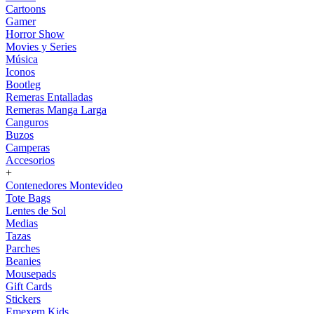
Cartoons
Gamer
Horror Show
Movies y Series
Música
Iconos
Bootleg
Remeras Entalladas
Remeras Manga Larga
Canguros
Buzos
Camperas
Accesorios
+
Contenedores Montevideo
Tote Bags
Lentes de Sol
Medias
Tazas
Parches
Beanies
Mousepads
Gift Cards
Stickers
Emexem Kids