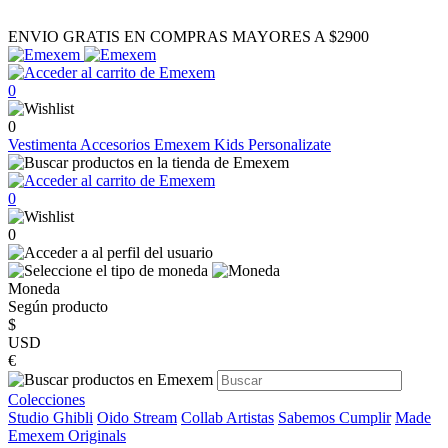
ENVIO GRATIS EN COMPRAS MAYORES A $2900
0
0
Vestimenta
Accesorios
Emexem Kids
Personalizate
0
0
Moneda
Según producto
$
USD
€
Colecciones
Studio Ghibli
Oido Stream
Collab Artistas
Sabemos Cumplir
Made
Emexem Originals