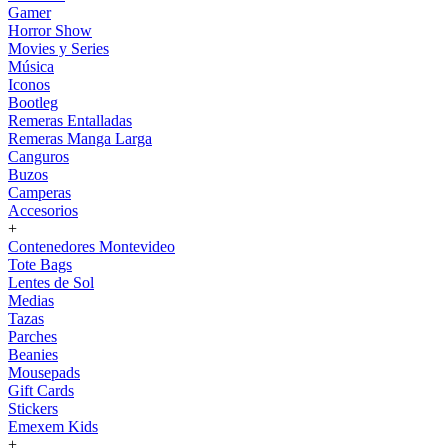
Gamer
Horror Show
Movies y Series
Música
Iconos
Bootleg
Remeras Entalladas
Remeras Manga Larga
Canguros
Buzos
Camperas
Accesorios
+
Contenedores Montevideo
Tote Bags
Lentes de Sol
Medias
Tazas
Parches
Beanies
Mousepads
Gift Cards
Stickers
Emexem Kids
+