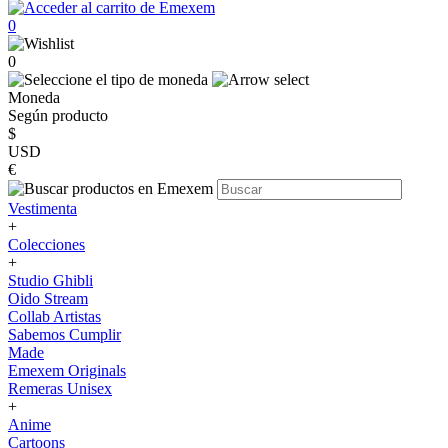
0
0
Moneda
Según producto
$
USD
€
Vestimenta
+
Colecciones
+
Studio Ghibli
Oido Stream
Collab Artistas
Sabemos Cumplir
Made
Emexem Originals
Remeras Unisex
+
Anime
Cartoons