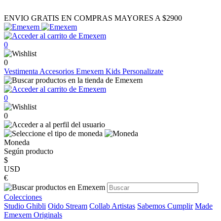
ENVIO GRATIS EN COMPRAS MAYORES A $2900
0
0
Vestimenta
Accesorios
Emexem Kids
Personalizate
0
0
Moneda
Según producto
$
USD
€
Colecciones
Studio Ghibli
Oido Stream
Collab Artistas
Sabemos Cumplir
Made
Emexem Originals