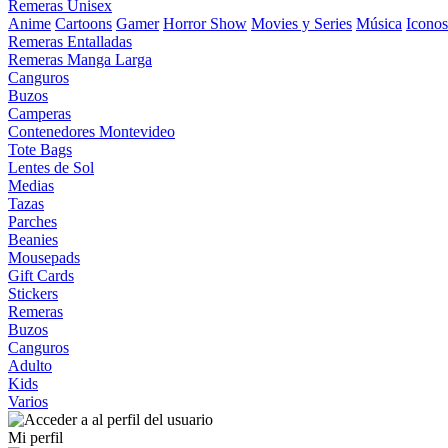
Remeras Unisex
Anime
Cartoons
Gamer
Horror Show
Movies y Series
Música
Iconos
Remeras Entalladas
Remeras Manga Larga
Canguros
Buzos
Camperas
Contenedores Montevideo
Tote Bags
Lentes de Sol
Medias
Tazas
Parches
Beanies
Mousepads
Gift Cards
Stickers
Remeras
Buzos
Canguros
Adulto
Kids
Varios
Mi perfil