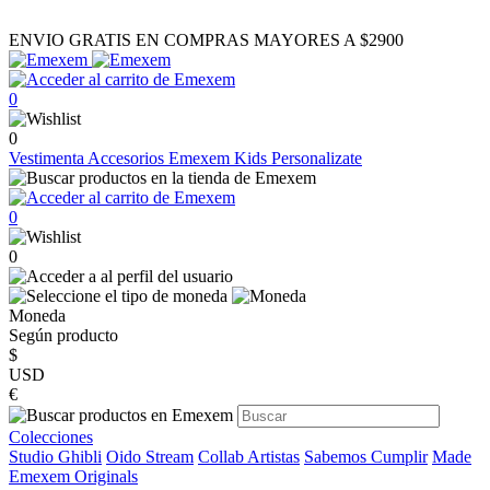
ENVIO GRATIS EN COMPRAS MAYORES A $2900
0
0
Vestimenta
Accesorios
Emexem Kids
Personalizate
0
0
Moneda
Según producto
$
USD
€
Colecciones
Studio Ghibli
Oido Stream
Collab Artistas
Sabemos Cumplir
Made
Emexem Originals