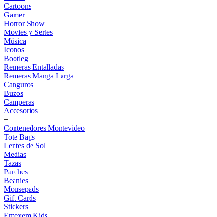
Cartoons
Gamer
Horror Show
Movies y Series
Música
Iconos
Bootleg
Remeras Entalladas
Remeras Manga Larga
Canguros
Buzos
Camperas
Accesorios
+
Contenedores Montevideo
Tote Bags
Lentes de Sol
Medias
Tazas
Parches
Beanies
Mousepads
Gift Cards
Stickers
Emexem Kids