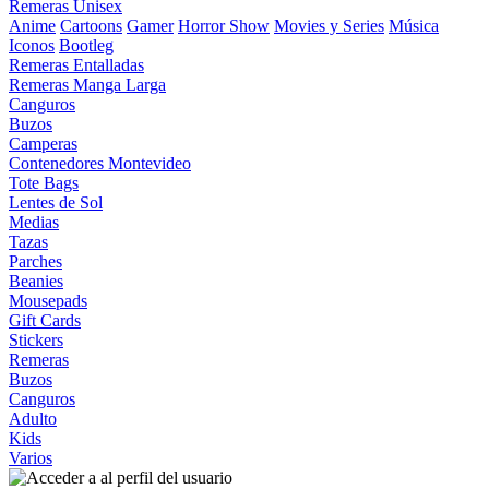
Remeras Unisex
Anime
Cartoons
Gamer
Horror Show
Movies y Series
Música
Iconos
Bootleg
Remeras Entalladas
Remeras Manga Larga
Canguros
Buzos
Camperas
Contenedores Montevideo
Tote Bags
Lentes de Sol
Medias
Tazas
Parches
Beanies
Mousepads
Gift Cards
Stickers
Remeras
Buzos
Canguros
Adulto
Kids
Varios