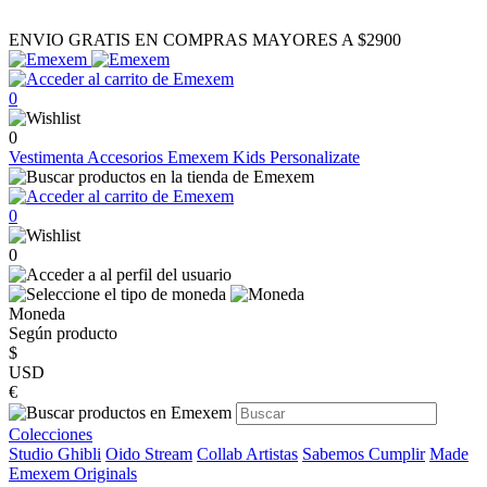
ENVIO GRATIS EN COMPRAS MAYORES A $2900
0
0
Vestimenta
Accesorios
Emexem Kids
Personalizate
0
0
Moneda
Según producto
$
USD
€
Colecciones
Studio Ghibli
Oido Stream
Collab Artistas
Sabemos Cumplir
Made
Emexem Originals