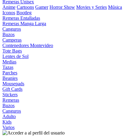
Remeras Unisex
Anime
Cartoons
Gamer
Horror Show
Movies y Series
Música
Iconos
Bootleg
Remeras Entalladas
Remeras Manga Larga
Canguros
Buzos
Camperas
Contenedores Montevideo
Tote Bags
Lentes de Sol
Medias
Tazas
Parches
Beanies
Mousepads
Gift Cards
Stickers
Remeras
Buzos
Canguros
Adulto
Kids
Varios