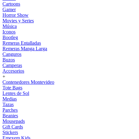
Cartoons
Gamer
Horror Show
Movies y Series
Música
Iconos
Bootleg
Remeras Entalladas
Remeras Manga Larga
Canguros
Buzos
Camperas
Accesorios
+
Contenedores Montevideo
Tote Bags
Lentes de Sol
Medias
Tazas
Parches
Beanies
Mousepads
Gift Cards
Stickers
Emexem Kids