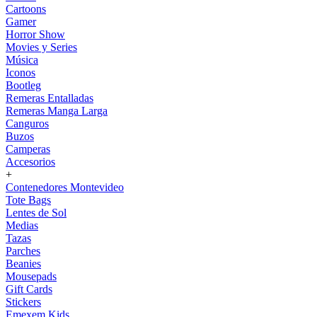
Cartoons
Gamer
Horror Show
Movies y Series
Música
Iconos
Bootleg
Remeras Entalladas
Remeras Manga Larga
Canguros
Buzos
Camperas
Accesorios
+
Contenedores Montevideo
Tote Bags
Lentes de Sol
Medias
Tazas
Parches
Beanies
Mousepads
Gift Cards
Stickers
Emexem Kids