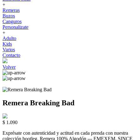
+
Remeras
Buzos
Canguros
Personalizate
+
Adulto
Kids
Varios
Contacto
Volver
Remera Breaking Bad
$ 1.090
Exprésate con autenticidad y actitud en cada prenda con nuestra
colección bootleg. Remera 100% Algodón --- EMEXEM. SINCE