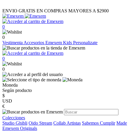
ENVIO GRATIS EN COMPRAS MAYORES A $2900
0
0
Vestimenta
Accesorios
Emexem Kids
Personalizate
0
0
Moneda
Según producto
$
USD
€
Colecciones
Studio Ghibli
Oido Stream
Collab Artistas
Sabemos Cumplir
Made
Emexem Originals