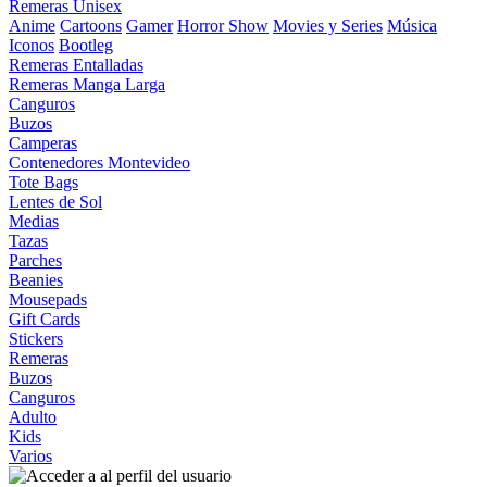
Remeras Unisex
Anime
Cartoons
Gamer
Horror Show
Movies y Series
Música
Iconos
Bootleg
Remeras Entalladas
Remeras Manga Larga
Canguros
Buzos
Camperas
Contenedores Montevideo
Tote Bags
Lentes de Sol
Medias
Tazas
Parches
Beanies
Mousepads
Gift Cards
Stickers
Remeras
Buzos
Canguros
Adulto
Kids
Varios