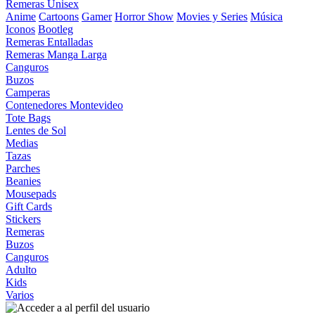
Remeras Unisex
Anime
Cartoons
Gamer
Horror Show
Movies y Series
Música
Iconos
Bootleg
Remeras Entalladas
Remeras Manga Larga
Canguros
Buzos
Camperas
Contenedores Montevideo
Tote Bags
Lentes de Sol
Medias
Tazas
Parches
Beanies
Mousepads
Gift Cards
Stickers
Remeras
Buzos
Canguros
Adulto
Kids
Varios