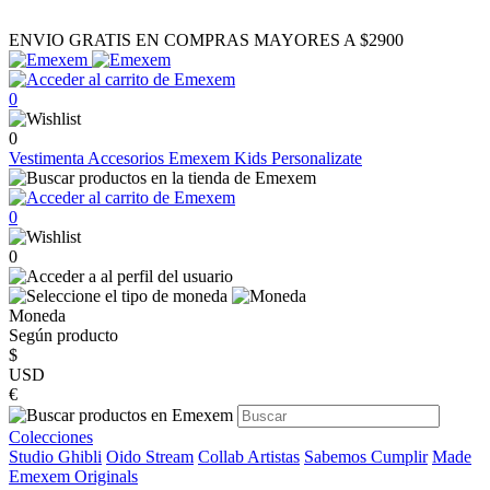
ENVIO GRATIS EN COMPRAS MAYORES A $2900
0
0
Vestimenta
Accesorios
Emexem Kids
Personalizate
0
0
Moneda
Según producto
$
USD
€
Colecciones
Studio Ghibli
Oido Stream
Collab Artistas
Sabemos Cumplir
Made
Emexem Originals