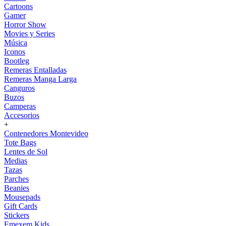
Cartoons
Gamer
Horror Show
Movies y Series
Música
Iconos
Bootleg
Remeras Entalladas
Remeras Manga Larga
Canguros
Buzos
Camperas
Accesorios
+
Contenedores Montevideo
Tote Bags
Lentes de Sol
Medias
Tazas
Parches
Beanies
Mousepads
Gift Cards
Stickers
Emexem Kids