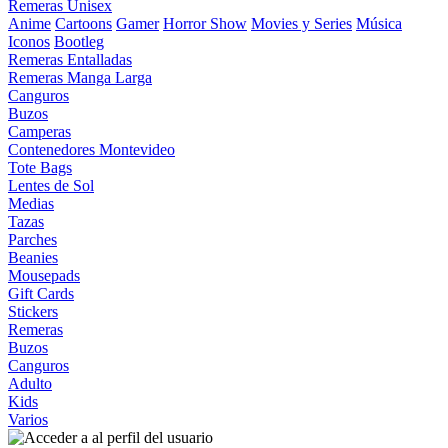
Remeras Unisex
Anime
Cartoons
Gamer
Horror Show
Movies y Series
Música
Iconos
Bootleg
Remeras Entalladas
Remeras Manga Larga
Canguros
Buzos
Camperas
Contenedores Montevideo
Tote Bags
Lentes de Sol
Medias
Tazas
Parches
Beanies
Mousepads
Gift Cards
Stickers
Remeras
Buzos
Canguros
Adulto
Kids
Varios