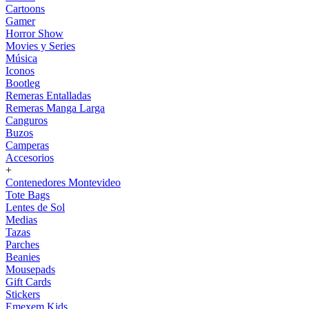
Cartoons
Gamer
Horror Show
Movies y Series
Música
Iconos
Bootleg
Remeras Entalladas
Remeras Manga Larga
Canguros
Buzos
Camperas
Accesorios
+
Contenedores Montevideo
Tote Bags
Lentes de Sol
Medias
Tazas
Parches
Beanies
Mousepads
Gift Cards
Stickers
Emexem Kids