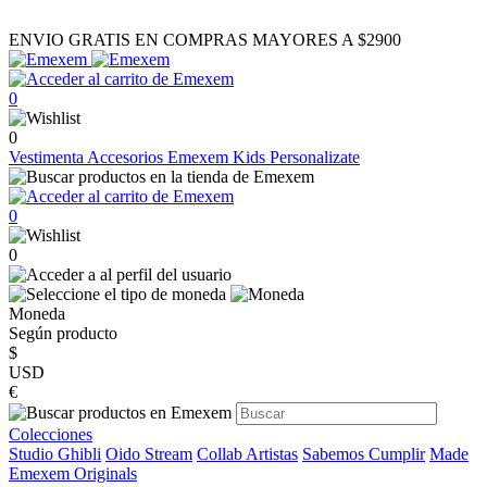
ENVIO GRATIS EN COMPRAS MAYORES A $2900
0
0
Vestimenta
Accesorios
Emexem Kids
Personalizate
0
0
Moneda
Según producto
$
USD
€
Colecciones
Studio Ghibli
Oido Stream
Collab Artistas
Sabemos Cumplir
Made
Emexem Originals