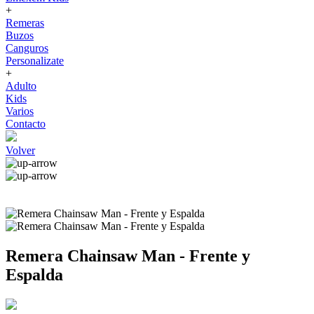
+
Remeras
Buzos
Canguros
Personalizate
+
Adulto
Kids
Varios
Contacto
Volver
Remera Chainsaw Man - Frente y
Espalda