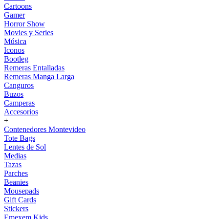
Cartoons
Gamer
Horror Show
Movies y Series
Música
Iconos
Bootleg
Remeras Entalladas
Remeras Manga Larga
Canguros
Buzos
Camperas
Accesorios
+
Contenedores Montevideo
Tote Bags
Lentes de Sol
Medias
Tazas
Parches
Beanies
Mousepads
Gift Cards
Stickers
Emexem Kids