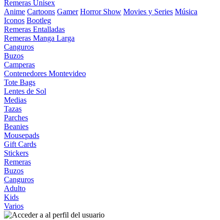
Remeras Unisex
Anime
Cartoons
Gamer
Horror Show
Movies y Series
Música
Iconos
Bootleg
Remeras Entalladas
Remeras Manga Larga
Canguros
Buzos
Camperas
Contenedores Montevideo
Tote Bags
Lentes de Sol
Medias
Tazas
Parches
Beanies
Mousepads
Gift Cards
Stickers
Remeras
Buzos
Canguros
Adulto
Kids
Varios