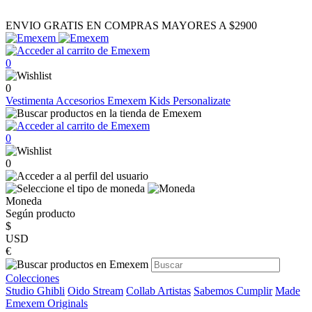
ENVIO GRATIS EN COMPRAS MAYORES A $2900
0
0
Vestimenta
Accesorios
Emexem Kids
Personalizate
0
0
Moneda
Según producto
$
USD
€
Colecciones
Studio Ghibli
Oido Stream
Collab Artistas
Sabemos Cumplir
Made
Emexem Originals