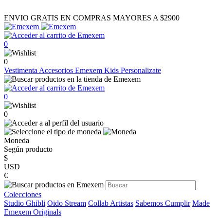
ENVIO GRATIS EN COMPRAS MAYORES A $2900
0
0
Vestimenta
Accesorios
Emexem Kids
Personalizate
0
0
Moneda
Según producto
$
USD
€
Colecciones
Studio Ghibli
Oido Stream
Collab Artistas
Sabemos Cumplir
Made
Emexem Originals