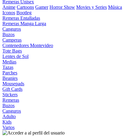
Remeras Unisex
Anime
Cartoons
Gamer
Horror Show
Movies y Series
Música
Iconos
Bootleg
Remeras Entalladas
Remeras Manga Larga
Canguros
Buzos
Camperas
Contenedores Montevideo
Tote Bags
Lentes de Sol
Medias
Tazas
Parches
Beanies
Mousepads
Gift Cards
Stickers
Remeras
Buzos
Canguros
Adulto
Kids
Varios