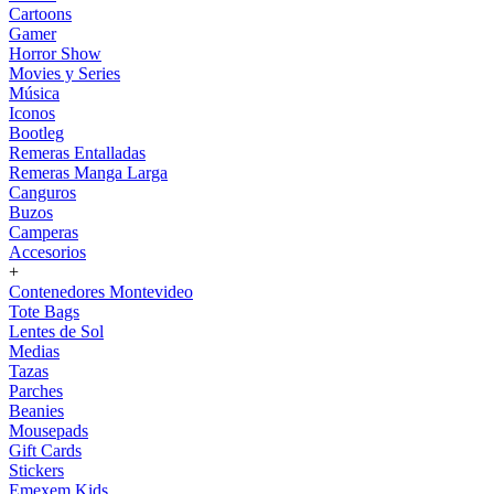
Cartoons
Gamer
Horror Show
Movies y Series
Música
Iconos
Bootleg
Remeras Entalladas
Remeras Manga Larga
Canguros
Buzos
Camperas
Accesorios
+
Contenedores Montevideo
Tote Bags
Lentes de Sol
Medias
Tazas
Parches
Beanies
Mousepads
Gift Cards
Stickers
Emexem Kids