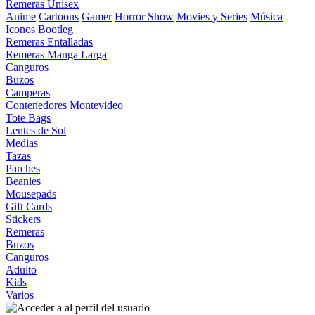
Remeras Unisex
Anime
Cartoons
Gamer
Horror Show
Movies y Series
Música
Iconos
Bootleg
Remeras Entalladas
Remeras Manga Larga
Canguros
Buzos
Camperas
Contenedores Montevideo
Tote Bags
Lentes de Sol
Medias
Tazas
Parches
Beanies
Mousepads
Gift Cards
Stickers
Remeras
Buzos
Canguros
Adulto
Kids
Varios