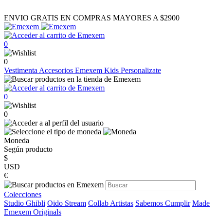
ENVIO GRATIS EN COMPRAS MAYORES A $2900
0
0
Vestimenta
Accesorios
Emexem Kids
Personalizate
0
0
Moneda
Según producto
$
USD
€
Colecciones
Studio Ghibli
Oido Stream
Collab Artistas
Sabemos Cumplir
Made
Emexem Originals