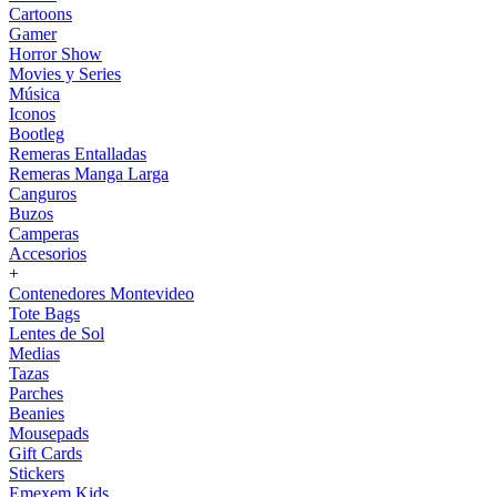
Cartoons
Gamer
Horror Show
Movies y Series
Música
Iconos
Bootleg
Remeras Entalladas
Remeras Manga Larga
Canguros
Buzos
Camperas
Accesorios
+
Contenedores Montevideo
Tote Bags
Lentes de Sol
Medias
Tazas
Parches
Beanies
Mousepads
Gift Cards
Stickers
Emexem Kids