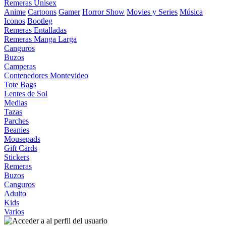
Remeras Unisex
Anime
Cartoons
Gamer
Horror Show
Movies y Series
Música
Iconos
Bootleg
Remeras Entalladas
Remeras Manga Larga
Canguros
Buzos
Camperas
Contenedores Montevideo
Tote Bags
Lentes de Sol
Medias
Tazas
Parches
Beanies
Mousepads
Gift Cards
Stickers
Remeras
Buzos
Canguros
Adulto
Kids
Varios