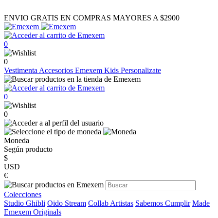
ENVIO GRATIS EN COMPRAS MAYORES A $2900
0
0
Vestimenta
Accesorios
Emexem Kids
Personalizate
0
0
Moneda
Según producto
$
USD
€
Colecciones
Studio Ghibli
Oido Stream
Collab Artistas
Sabemos Cumplir
Made
Emexem Originals