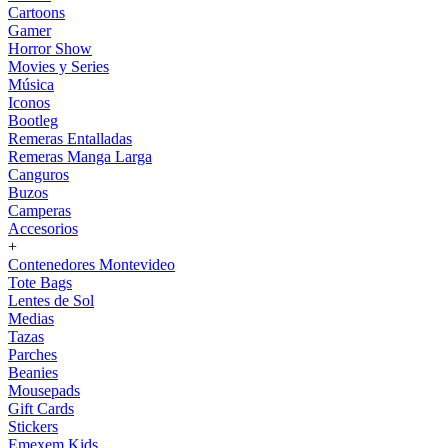
Cartoons
Gamer
Horror Show
Movies y Series
Música
Iconos
Bootleg
Remeras Entalladas
Remeras Manga Larga
Canguros
Buzos
Camperas
Accesorios
+
Contenedores Montevideo
Tote Bags
Lentes de Sol
Medias
Tazas
Parches
Beanies
Mousepads
Gift Cards
Stickers
Emexem Kids