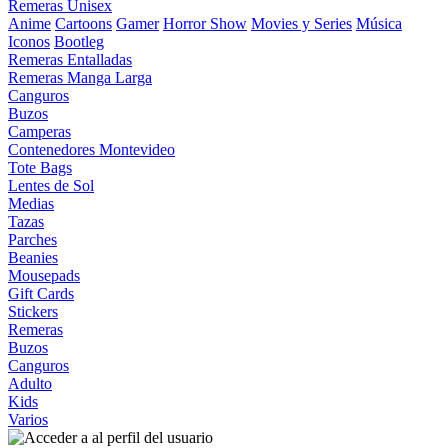
Remeras Unisex
Anime
Cartoons
Gamer
Horror Show
Movies y Series
Música
Iconos
Bootleg
Remeras Entalladas
Remeras Manga Larga
Canguros
Buzos
Camperas
Contenedores Montevideo
Tote Bags
Lentes de Sol
Medias
Tazas
Parches
Beanies
Mousepads
Gift Cards
Stickers
Remeras
Buzos
Canguros
Adulto
Kids
Varios