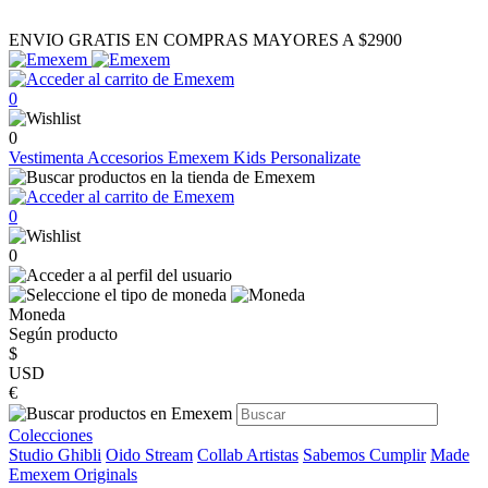
ENVIO GRATIS EN COMPRAS MAYORES A $2900
0
0
Vestimenta
Accesorios
Emexem Kids
Personalizate
0
0
Moneda
Según producto
$
USD
€
Colecciones
Studio Ghibli
Oido Stream
Collab Artistas
Sabemos Cumplir
Made
Emexem Originals