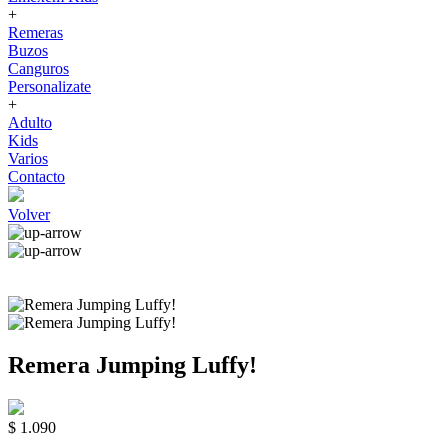
+
Remeras
Buzos
Canguros
Personalizate
+
Adulto
Kids
Varios
Contacto
Volver
Remera Jumping Luffy!
$ 1.090