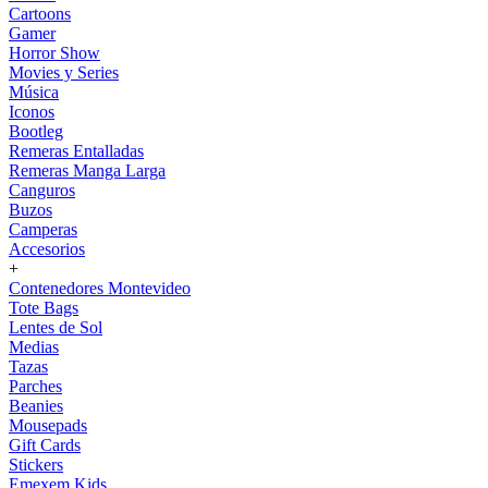
Cartoons
Gamer
Horror Show
Movies y Series
Música
Iconos
Bootleg
Remeras Entalladas
Remeras Manga Larga
Canguros
Buzos
Camperas
Accesorios
+
Contenedores Montevideo
Tote Bags
Lentes de Sol
Medias
Tazas
Parches
Beanies
Mousepads
Gift Cards
Stickers
Emexem Kids