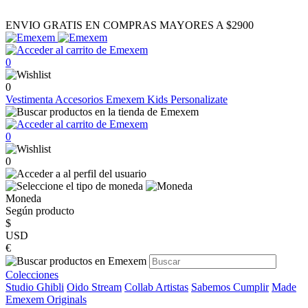
ENVIO GRATIS EN COMPRAS MAYORES A $2900
0
0
Vestimenta
Accesorios
Emexem Kids
Personalizate
0
0
Moneda
Según producto
$
USD
€
Colecciones
Studio Ghibli
Oido Stream
Collab Artistas
Sabemos Cumplir
Made
Emexem Originals