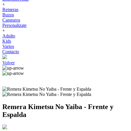
+
Remeras
Buzos
Canguros
Personalizate
+
Adulto
Kids
Varios
Contacto
Volver
Remera Kimetsu No Yaiba - Frente y
Espalda