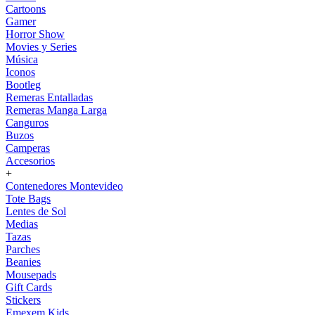
Cartoons
Gamer
Horror Show
Movies y Series
Música
Iconos
Bootleg
Remeras Entalladas
Remeras Manga Larga
Canguros
Buzos
Camperas
Accesorios
+
Contenedores Montevideo
Tote Bags
Lentes de Sol
Medias
Tazas
Parches
Beanies
Mousepads
Gift Cards
Stickers
Emexem Kids