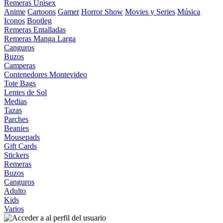
Remeras Unisex
Anime
Cartoons
Gamer
Horror Show
Movies y Series
Música
Iconos
Bootleg
Remeras Entalladas
Remeras Manga Larga
Canguros
Buzos
Camperas
Contenedores Montevideo
Tote Bags
Lentes de Sol
Medias
Tazas
Parches
Beanies
Mousepads
Gift Cards
Stickers
Remeras
Buzos
Canguros
Adulto
Kids
Varios