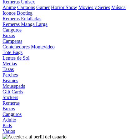
Remeras Unisex
Anime
Cartoons
Gamer
Horror Show
Movies y Series
Música
Iconos
Bootleg
Remeras Entalladas
Remeras Manga Larga
Canguros
Buzos
Camperas
Contenedores Montevideo
Tote Bags
Lentes de Sol
Medias
Tazas
Parches
Beanies
Mousepads
Gift Cards
Stickers
Remeras
Buzos
Canguros
Adulto
Kids
Varios