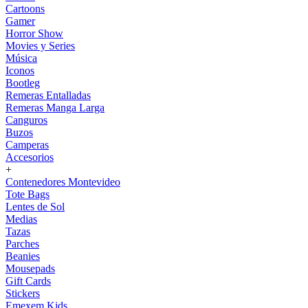
Cartoons
Gamer
Horror Show
Movies y Series
Música
Iconos
Bootleg
Remeras Entalladas
Remeras Manga Larga
Canguros
Buzos
Camperas
Accesorios
+
Contenedores Montevideo
Tote Bags
Lentes de Sol
Medias
Tazas
Parches
Beanies
Mousepads
Gift Cards
Stickers
Emexem Kids