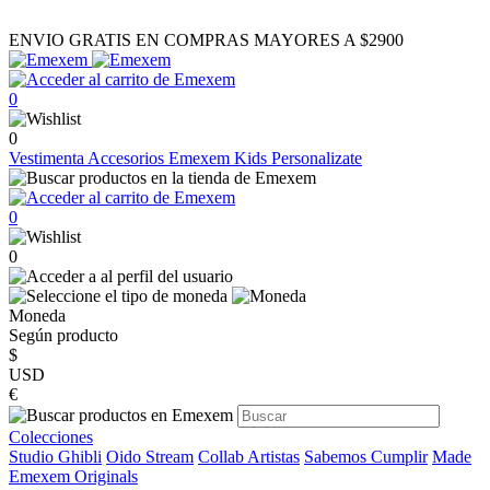
ENVIO GRATIS EN COMPRAS MAYORES A $2900
0
0
Vestimenta
Accesorios
Emexem Kids
Personalizate
0
0
Moneda
Según producto
$
USD
€
Colecciones
Studio Ghibli
Oido Stream
Collab Artistas
Sabemos Cumplir
Made
Emexem Originals