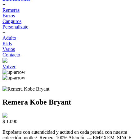
+
Remeras
Buzos
Canguros
Personalizate
+
Adulto
Kids
Varios
Contacto
Volver
Remera Kobe Bryant
$ 1.090
Exprésate con autenticidad y actitud en cada prenda con nuestra
colección bootleg. Remera 100% Algodón --- EMEXEM. SINCE