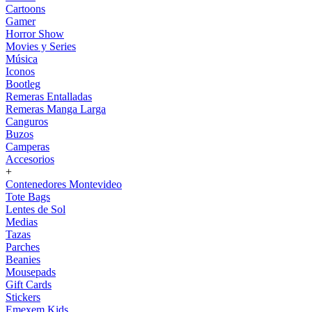
Cartoons
Gamer
Horror Show
Movies y Series
Música
Iconos
Bootleg
Remeras Entalladas
Remeras Manga Larga
Canguros
Buzos
Camperas
Accesorios
+
Contenedores Montevideo
Tote Bags
Lentes de Sol
Medias
Tazas
Parches
Beanies
Mousepads
Gift Cards
Stickers
Emexem Kids