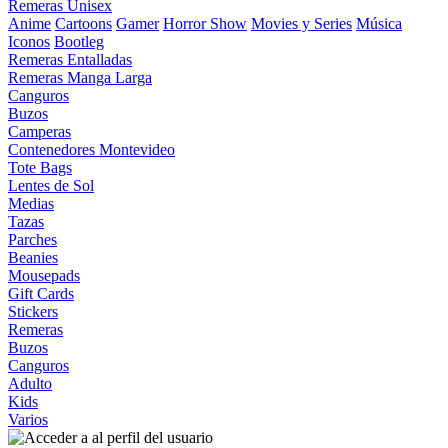
Remeras Unisex
Anime
Cartoons
Gamer
Horror Show
Movies y Series
Música
Iconos
Bootleg
Remeras Entalladas
Remeras Manga Larga
Canguros
Buzos
Camperas
Contenedores Montevideo
Tote Bags
Lentes de Sol
Medias
Tazas
Parches
Beanies
Mousepads
Gift Cards
Stickers
Remeras
Buzos
Canguros
Adulto
Kids
Varios