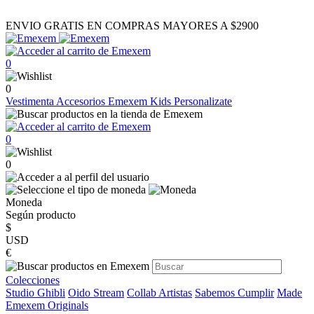
ENVIO GRATIS EN COMPRAS MAYORES A $2900
0
0
Vestimenta
Accesorios
Emexem Kids
Personalizate
0
0
Moneda
Según producto
$
USD
€
Colecciones
Studio Ghibli
Oido Stream
Collab Artistas
Sabemos Cumplir
Made
Emexem Originals