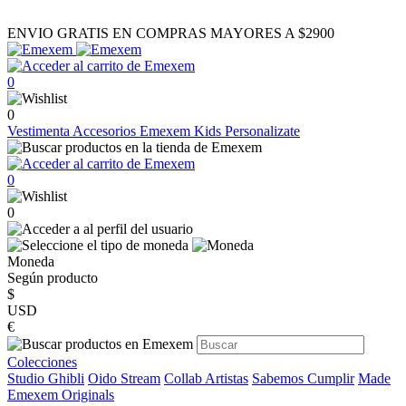
ENVIO GRATIS EN COMPRAS MAYORES A $2900
0
0
Vestimenta
Accesorios
Emexem Kids
Personalizate
0
0
Moneda
Según producto
$
USD
€
Colecciones
Studio Ghibli
Oido Stream
Collab Artistas
Sabemos Cumplir
Made
Emexem Originals