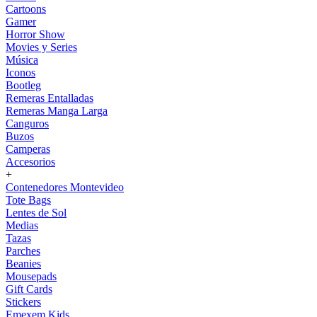
Cartoons
Gamer
Horror Show
Movies y Series
Música
Iconos
Bootleg
Remeras Entalladas
Remeras Manga Larga
Canguros
Buzos
Camperas
Accesorios
+
Contenedores Montevideo
Tote Bags
Lentes de Sol
Medias
Tazas
Parches
Beanies
Mousepads
Gift Cards
Stickers
Emexem Kids