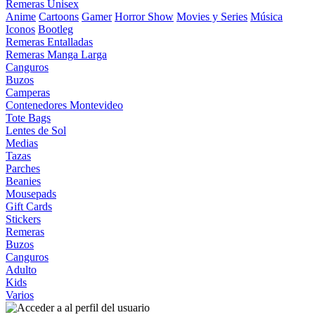
Remeras Unisex
Anime
Cartoons
Gamer
Horror Show
Movies y Series
Música
Iconos
Bootleg
Remeras Entalladas
Remeras Manga Larga
Canguros
Buzos
Camperas
Contenedores Montevideo
Tote Bags
Lentes de Sol
Medias
Tazas
Parches
Beanies
Mousepads
Gift Cards
Stickers
Remeras
Buzos
Canguros
Adulto
Kids
Varios