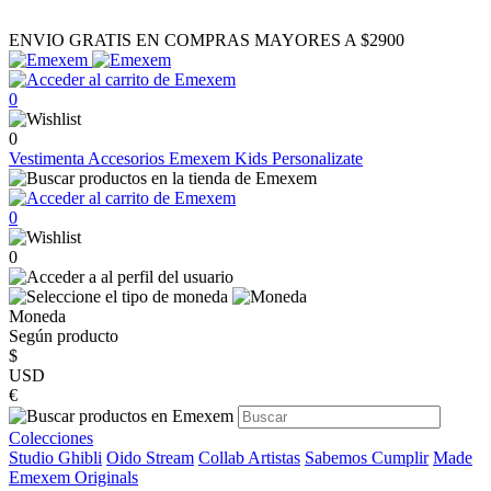
ENVIO GRATIS EN COMPRAS MAYORES A $2900
0
0
Vestimenta
Accesorios
Emexem Kids
Personalizate
0
0
Moneda
Según producto
$
USD
€
Colecciones
Studio Ghibli
Oido Stream
Collab Artistas
Sabemos Cumplir
Made
Emexem Originals