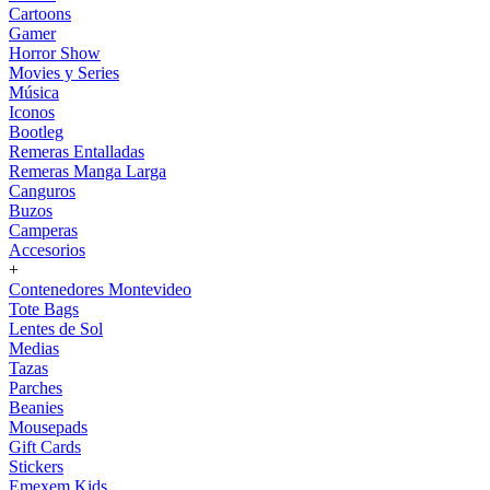
Cartoons
Gamer
Horror Show
Movies y Series
Música
Iconos
Bootleg
Remeras Entalladas
Remeras Manga Larga
Canguros
Buzos
Camperas
Accesorios
+
Contenedores Montevideo
Tote Bags
Lentes de Sol
Medias
Tazas
Parches
Beanies
Mousepads
Gift Cards
Stickers
Emexem Kids