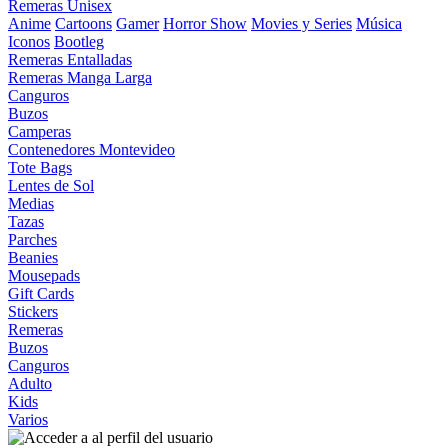
Remeras Unisex
Anime
Cartoons
Gamer
Horror Show
Movies y Series
Música
Iconos
Bootleg
Remeras Entalladas
Remeras Manga Larga
Canguros
Buzos
Camperas
Contenedores Montevideo
Tote Bags
Lentes de Sol
Medias
Tazas
Parches
Beanies
Mousepads
Gift Cards
Stickers
Remeras
Buzos
Canguros
Adulto
Kids
Varios