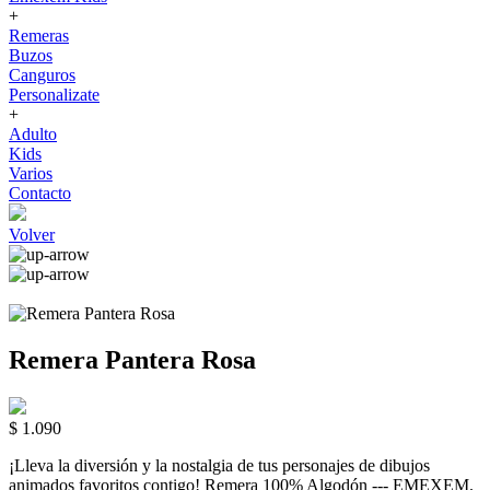
+
Remeras
Buzos
Canguros
Personalizate
+
Adulto
Kids
Varios
Contacto
Volver
Remera Pantera Rosa
$ 1.090
¡Lleva la diversión y la nostalgia de tus personajes de dibujos
animados favoritos contigo! Remera 100% Algodón --- EMEXEM.