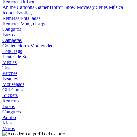
Remeras Unisex
Anime
Cartoons
Gamer
Horror Show
Movies y Series
Música
Iconos
Bootleg
Remeras Entalladas
Remeras Manga Larga
Canguros
Buzos
Camperas
Contenedores Montevideo
Tote Bags
Lentes de Sol
Medias
Tazas
Parches
Beanies
Mousepads
Gift Cards
Stickers
Remeras
Buzos
Canguros
Adulto
Kids
Varios