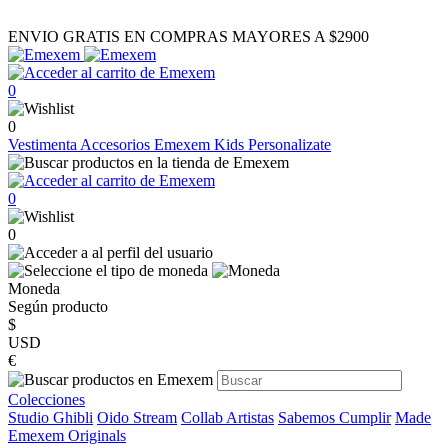
ENVIO GRATIS EN COMPRAS MAYORES A $2900
0
0
Vestimenta
Accesorios
Emexem Kids
Personalizate
0
0
Moneda
Según producto
$
USD
€
Colecciones
Studio Ghibli
Oido Stream
Collab Artistas
Sabemos Cumplir
Made
Emexem Originals