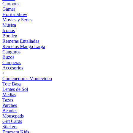
Cartoons
Gamer
Horror Show
Movies y Series
Música
Iconos
Bootleg
Remeras Entalladas
Remeras Manga Larga
Canguros
Buzos
Camperas
Accesorios
+
Contenedores Montevideo
Tote Bags
Lentes de Sol
Medias
Tazas
Parches
Beanies
Mousepads
Gift Cards
Stickers
Emexem Kids