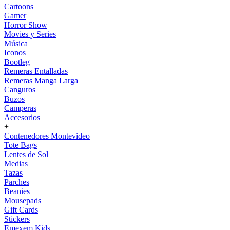
Cartoons
Gamer
Horror Show
Movies y Series
Música
Iconos
Bootleg
Remeras Entalladas
Remeras Manga Larga
Canguros
Buzos
Camperas
Accesorios
+
Contenedores Montevideo
Tote Bags
Lentes de Sol
Medias
Tazas
Parches
Beanies
Mousepads
Gift Cards
Stickers
Emexem Kids