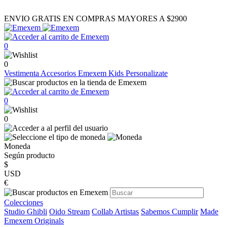
ENVIO GRATIS EN COMPRAS MAYORES A $2900
0
0
Vestimenta
Accesorios
Emexem Kids
Personalizate
0
0
Moneda
Según producto
$
USD
€
Colecciones
Studio Ghibli
Oido Stream
Collab Artistas
Sabemos Cumplir
Made
Emexem Originals