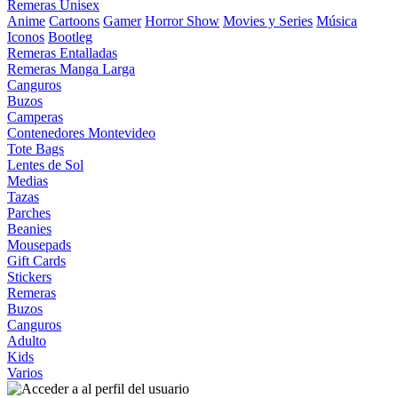
Remeras Unisex
Anime
Cartoons
Gamer
Horror Show
Movies y Series
Música
Iconos
Bootleg
Remeras Entalladas
Remeras Manga Larga
Canguros
Buzos
Camperas
Contenedores Montevideo
Tote Bags
Lentes de Sol
Medias
Tazas
Parches
Beanies
Mousepads
Gift Cards
Stickers
Remeras
Buzos
Canguros
Adulto
Kids
Varios