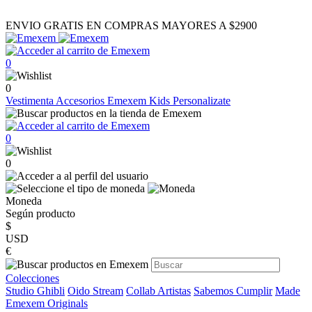
ENVIO GRATIS EN COMPRAS MAYORES A $2900
0
0
Vestimenta
Accesorios
Emexem Kids
Personalizate
0
0
Moneda
Según producto
$
USD
€
Colecciones
Studio Ghibli
Oido Stream
Collab Artistas
Sabemos Cumplir
Made
Emexem Originals