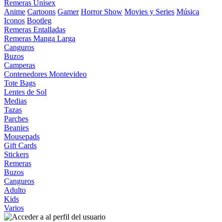
Remeras Unisex
Anime
Cartoons
Gamer
Horror Show
Movies y Series
Música
Iconos
Bootleg
Remeras Entalladas
Remeras Manga Larga
Canguros
Buzos
Camperas
Contenedores Montevideo
Tote Bags
Lentes de Sol
Medias
Tazas
Parches
Beanies
Mousepads
Gift Cards
Stickers
Remeras
Buzos
Canguros
Adulto
Kids
Varios