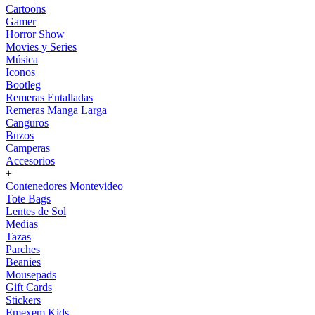
Cartoons
Gamer
Horror Show
Movies y Series
Música
Iconos
Bootleg
Remeras Entalladas
Remeras Manga Larga
Canguros
Buzos
Camperas
Accesorios
+
Contenedores Montevideo
Tote Bags
Lentes de Sol
Medias
Tazas
Parches
Beanies
Mousepads
Gift Cards
Stickers
Emexem Kids