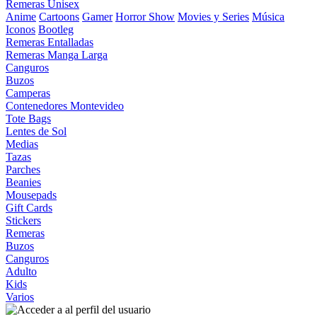
Remeras Unisex
Anime
Cartoons
Gamer
Horror Show
Movies y Series
Música
Iconos
Bootleg
Remeras Entalladas
Remeras Manga Larga
Canguros
Buzos
Camperas
Contenedores Montevideo
Tote Bags
Lentes de Sol
Medias
Tazas
Parches
Beanies
Mousepads
Gift Cards
Stickers
Remeras
Buzos
Canguros
Adulto
Kids
Varios