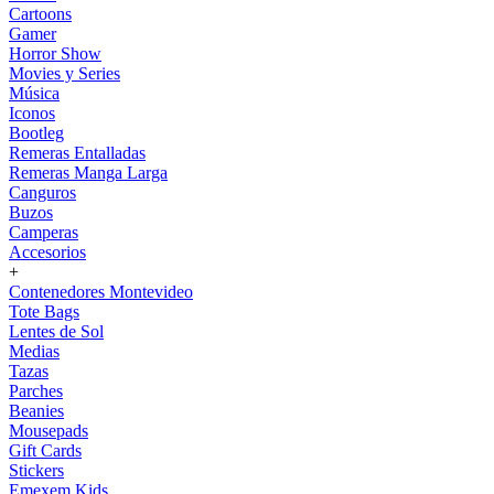
Cartoons
Gamer
Horror Show
Movies y Series
Música
Iconos
Bootleg
Remeras Entalladas
Remeras Manga Larga
Canguros
Buzos
Camperas
Accesorios
+
Contenedores Montevideo
Tote Bags
Lentes de Sol
Medias
Tazas
Parches
Beanies
Mousepads
Gift Cards
Stickers
Emexem Kids