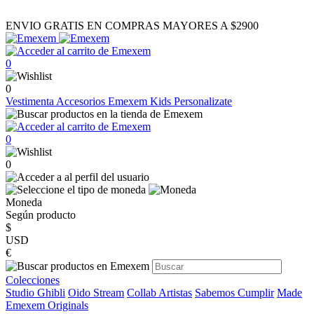
ENVIO GRATIS EN COMPRAS MAYORES A $2900
0
0
Vestimenta
Accesorios
Emexem Kids
Personalizate
0
0
Moneda
Según producto
$
USD
€
Colecciones
Studio Ghibli
Oido Stream
Collab Artistas
Sabemos Cumplir
Made
Emexem Originals