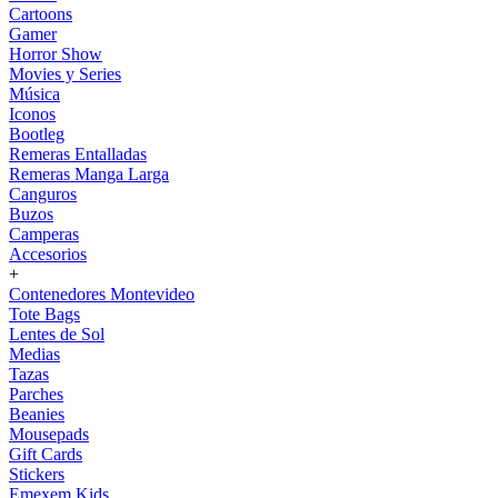
Cartoons
Gamer
Horror Show
Movies y Series
Música
Iconos
Bootleg
Remeras Entalladas
Remeras Manga Larga
Canguros
Buzos
Camperas
Accesorios
+
Contenedores Montevideo
Tote Bags
Lentes de Sol
Medias
Tazas
Parches
Beanies
Mousepads
Gift Cards
Stickers
Emexem Kids