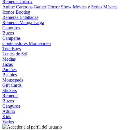
Remeras Unisex
Anime
Cartoons
Gamer
Horror Show
Movies y Series
Música
Iconos
Bootleg
Remeras Entalladas
Remeras Manga Larga
Canguros
Buzos
Camperas
Contenedores Montevideo
Tote Bags
Lentes de Sol
Medias
Tazas
Parches
Beanies
Mousepads
Gift Cards
Stickers
Remeras
Buzos
Canguros
Adulto
Kids
Varios