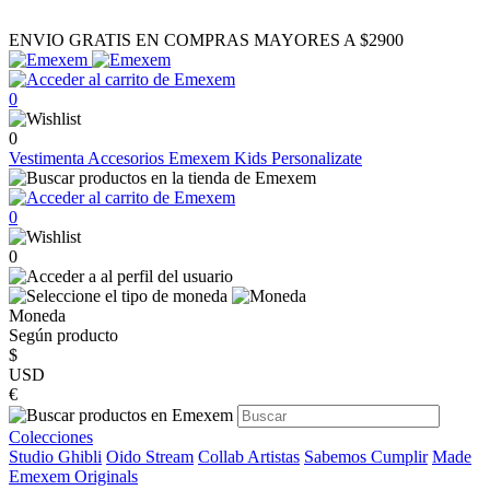
ENVIO GRATIS EN COMPRAS MAYORES A $2900
0
0
Vestimenta
Accesorios
Emexem Kids
Personalizate
0
0
Moneda
Según producto
$
USD
€
Colecciones
Studio Ghibli
Oido Stream
Collab Artistas
Sabemos Cumplir
Made
Emexem Originals