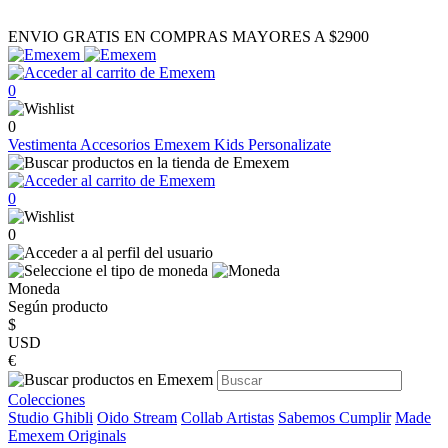
ENVIO GRATIS EN COMPRAS MAYORES A $2900
0
0
Vestimenta
Accesorios
Emexem Kids
Personalizate
0
0
Moneda
Según producto
$
USD
€
Colecciones
Studio Ghibli
Oido Stream
Collab Artistas
Sabemos Cumplir
Made
Emexem Originals