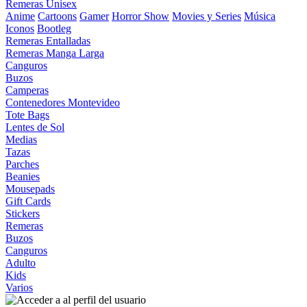
Remeras Unisex
Anime
Cartoons
Gamer
Horror Show
Movies y Series
Música
Iconos
Bootleg
Remeras Entalladas
Remeras Manga Larga
Canguros
Buzos
Camperas
Contenedores Montevideo
Tote Bags
Lentes de Sol
Medias
Tazas
Parches
Beanies
Mousepads
Gift Cards
Stickers
Remeras
Buzos
Canguros
Adulto
Kids
Varios