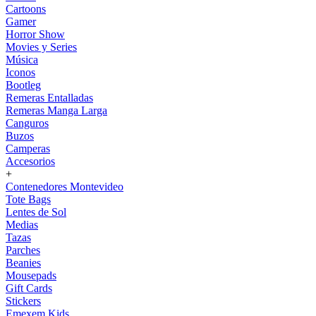
Cartoons
Gamer
Horror Show
Movies y Series
Música
Iconos
Bootleg
Remeras Entalladas
Remeras Manga Larga
Canguros
Buzos
Camperas
Accesorios
+
Contenedores Montevideo
Tote Bags
Lentes de Sol
Medias
Tazas
Parches
Beanies
Mousepads
Gift Cards
Stickers
Emexem Kids