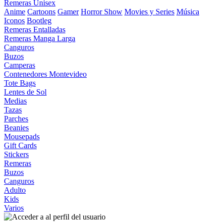
Remeras Unisex
Anime
Cartoons
Gamer
Horror Show
Movies y Series
Música
Iconos
Bootleg
Remeras Entalladas
Remeras Manga Larga
Canguros
Buzos
Camperas
Contenedores Montevideo
Tote Bags
Lentes de Sol
Medias
Tazas
Parches
Beanies
Mousepads
Gift Cards
Stickers
Remeras
Buzos
Canguros
Adulto
Kids
Varios