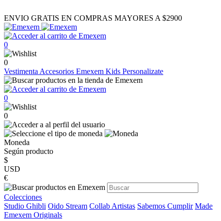
ENVIO GRATIS EN COMPRAS MAYORES A $2900
0
0
Vestimenta
Accesorios
Emexem Kids
Personalizate
0
0
Moneda
Según producto
$
USD
€
Colecciones
Studio Ghibli
Oido Stream
Collab Artistas
Sabemos Cumplir
Made
Emexem Originals