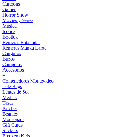
Cartoons
Gamer
Horror Show
Movies y Series
Música
Iconos
Bootleg
Remeras Entalladas
Remeras Manga Larga
Canguros
Buzos
Camperas
Accesorios
+
Contenedores Montevideo
Tote Bags
Lentes de Sol
Medias
Tazas
Parches
Beanies
Mousepads
Gift Cards
Stickers
Emexem Kids