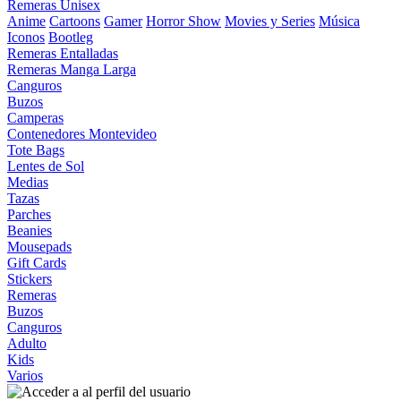
Remeras Unisex
Anime
Cartoons
Gamer
Horror Show
Movies y Series
Música
Iconos
Bootleg
Remeras Entalladas
Remeras Manga Larga
Canguros
Buzos
Camperas
Contenedores Montevideo
Tote Bags
Lentes de Sol
Medias
Tazas
Parches
Beanies
Mousepads
Gift Cards
Stickers
Remeras
Buzos
Canguros
Adulto
Kids
Varios