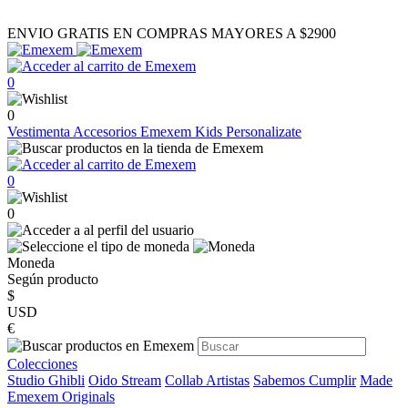
ENVIO GRATIS EN COMPRAS MAYORES A $2900
0
0
Vestimenta
Accesorios
Emexem Kids
Personalizate
0
0
Moneda
Según producto
$
USD
€
Colecciones
Studio Ghibli
Oido Stream
Collab Artistas
Sabemos Cumplir
Made
Emexem Originals