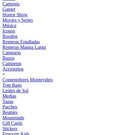
Cartoons
Gamer
Horror Show
Movies y Series
Música
Iconos
Bootleg
Remeras Entalladas
Remeras Manga Larga
Canguros
Buzos
Camperas
Accesorios
+
Contenedores Montevideo
Tote Bags
Lentes de Sol
Medias
Tazas
Parches
Beanies
Mousepads
Gift Cards
Stickers
Emexem Kids