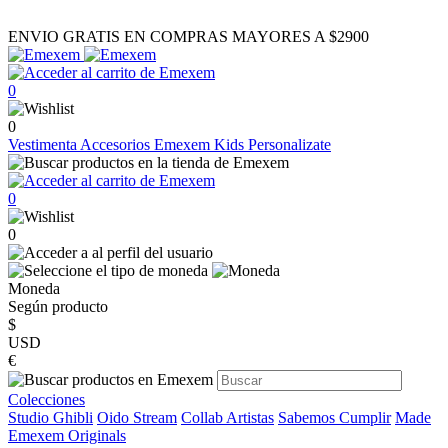
ENVIO GRATIS EN COMPRAS MAYORES A $2900
0
0
Vestimenta
Accesorios
Emexem Kids
Personalizate
0
0
Moneda
Según producto
$
USD
€
Colecciones
Studio Ghibli
Oido Stream
Collab Artistas
Sabemos Cumplir
Made
Emexem Originals