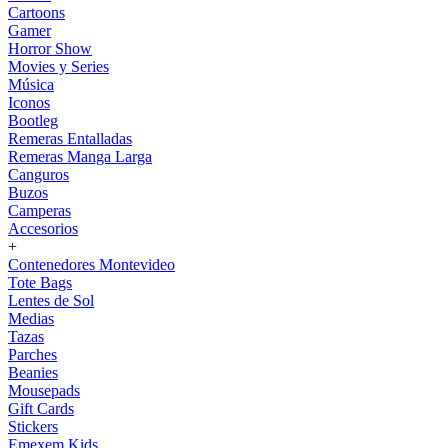
Cartoons
Gamer
Horror Show
Movies y Series
Música
Iconos
Bootleg
Remeras Entalladas
Remeras Manga Larga
Canguros
Buzos
Camperas
Accesorios
+
Contenedores Montevideo
Tote Bags
Lentes de Sol
Medias
Tazas
Parches
Beanies
Mousepads
Gift Cards
Stickers
Emexem Kids