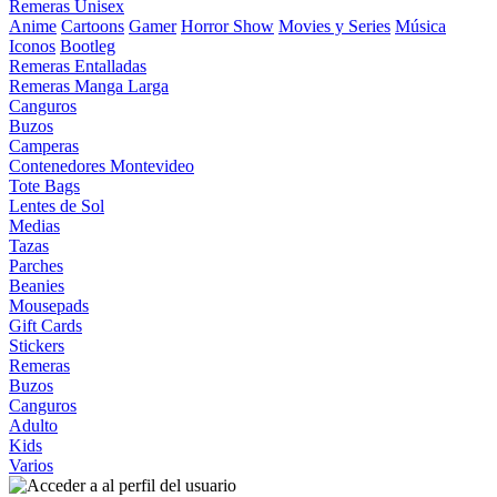
Remeras Unisex
Anime
Cartoons
Gamer
Horror Show
Movies y Series
Música
Iconos
Bootleg
Remeras Entalladas
Remeras Manga Larga
Canguros
Buzos
Camperas
Contenedores Montevideo
Tote Bags
Lentes de Sol
Medias
Tazas
Parches
Beanies
Mousepads
Gift Cards
Stickers
Remeras
Buzos
Canguros
Adulto
Kids
Varios