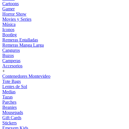
Cartoons
Gamer
Horror Show
Movies y Series
Música
Iconos
Bootleg
Remeras Entalladas
Remeras Manga Larga
Canguros
Buzos
Camperas
Accesorios
+
Contenedores Montevideo
Tote Bags
Lentes de Sol
Medias
Tazas
Parches
Beanies
Mousepads
Gift Cards
Stickers
Emexem Kids