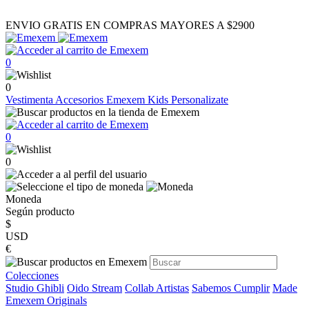
ENVIO GRATIS EN COMPRAS MAYORES A $2900
0
0
Vestimenta
Accesorios
Emexem Kids
Personalizate
0
0
Moneda
Según producto
$
USD
€
Colecciones
Studio Ghibli
Oido Stream
Collab Artistas
Sabemos Cumplir
Made
Emexem Originals