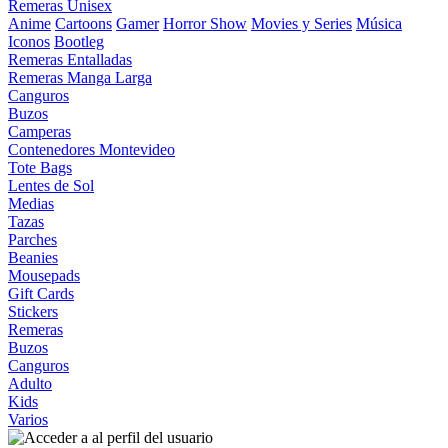
Remeras Unisex
Anime
Cartoons
Gamer
Horror Show
Movies y Series
Música
Iconos
Bootleg
Remeras Entalladas
Remeras Manga Larga
Canguros
Buzos
Camperas
Contenedores Montevideo
Tote Bags
Lentes de Sol
Medias
Tazas
Parches
Beanies
Mousepads
Gift Cards
Stickers
Remeras
Buzos
Canguros
Adulto
Kids
Varios