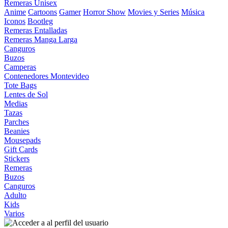
Remeras Unisex
Anime
Cartoons
Gamer
Horror Show
Movies y Series
Música
Iconos
Bootleg
Remeras Entalladas
Remeras Manga Larga
Canguros
Buzos
Camperas
Contenedores Montevideo
Tote Bags
Lentes de Sol
Medias
Tazas
Parches
Beanies
Mousepads
Gift Cards
Stickers
Remeras
Buzos
Canguros
Adulto
Kids
Varios