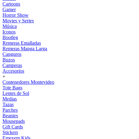
Cartoons
Gamer
Horror Show
Movies y Series
Música
Iconos
Bootleg
Remeras Entalladas
Remeras Manga Larga
Canguros
Buzos
Camperas
Accesorios
+
Contenedores Montevideo
Tote Bags
Lentes de Sol
Medias
Tazas
Parches
Beanies
Mousepads
Gift Cards
Stickers
Emexem Kids