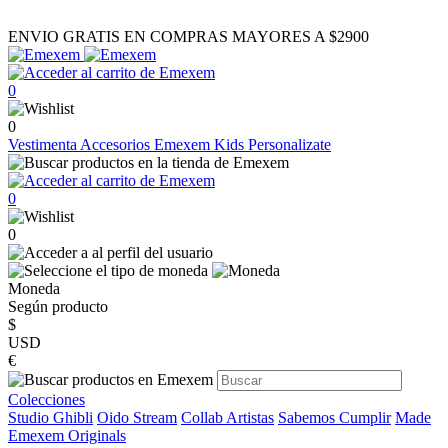
ENVIO GRATIS EN COMPRAS MAYORES A $2900
0
0
Vestimenta
Accesorios
Emexem Kids
Personalizate
0
0
Moneda
Según producto
$
USD
€
Colecciones
Studio Ghibli
Oido Stream
Collab Artistas
Sabemos Cumplir
Made
Emexem Originals