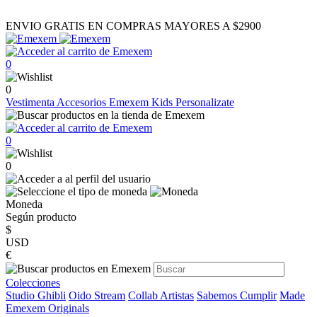
ENVIO GRATIS EN COMPRAS MAYORES A $2900
0
0
Vestimenta
Accesorios
Emexem Kids
Personalizate
0
0
Moneda
Según producto
$
USD
€
Colecciones
Studio Ghibli
Oido Stream
Collab Artistas
Sabemos Cumplir
Made
Emexem Originals