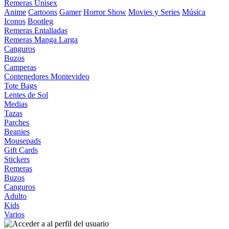
Remeras Unisex
Anime
Cartoons
Gamer
Horror Show
Movies y Series
Música
Iconos
Bootleg
Remeras Entalladas
Remeras Manga Larga
Canguros
Buzos
Camperas
Contenedores Montevideo
Tote Bags
Lentes de Sol
Medias
Tazas
Parches
Beanies
Mousepads
Gift Cards
Stickers
Remeras
Buzos
Canguros
Adulto
Kids
Varios