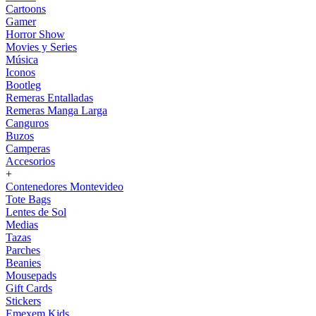
Cartoons
Gamer
Horror Show
Movies y Series
Música
Iconos
Bootleg
Remeras Entalladas
Remeras Manga Larga
Canguros
Buzos
Camperas
Accesorios
+
Contenedores Montevideo
Tote Bags
Lentes de Sol
Medias
Tazas
Parches
Beanies
Mousepads
Gift Cards
Stickers
Emexem Kids